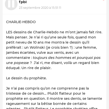
fpbI
23 septembre 2020 à 15:51:11
CHARLIE-HEBDO
LES dessins de Charlie-Hebdo ne m’ont jamais fait rire.
Mais penser. Je n’ai ri qu’une seule fois, quand mon
petit neveu de 10 ans me montra le dessin qu’il
préférait : un Wolinski (je crois bien ?) : une femme,
jambes écartées, vulve aux vents, avec un
commentaire :
toujours des hommes et pourquoi pas
une papesse
? J’ai ri, me disant, voilà un regard bien
éduqué. Un rire de plaisir.
Le dessin du prophète.
Je n’ai pas compris qu’on ne comprenne pas la
tristesse de ce dessin… Plutôt flatteur pour le
prophète en question. Il montre ses dents, se lamente
rageusement sur la bêtise bornée de certains
adeptes… Plutôt flatteur. Le prophète chrétien offre