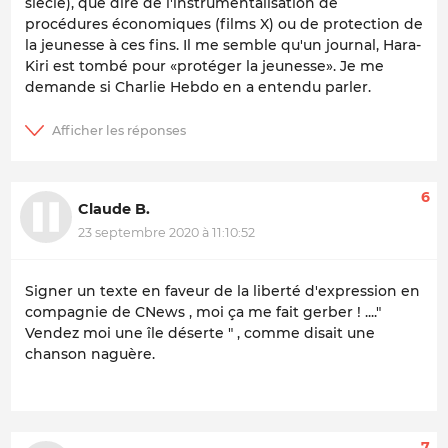
siècle), que dire de l'instrumentalisation de
procédures économiques (films X) ou de protection de
la jeunesse à ces fins. Il me semble qu'un journal, Hara-
Kiri est tombé pour «protéger la jeunesse». Je me
demande si Charlie Hebdo en a entendu parler.
6
Claude B.
23 septembre 2020 à 11:10:52
Signer un texte en faveur de la liberté d'expression en
compagnie de CNews , moi ça me fait gerber ! ...."
Vendez moi une île déserte " , comme disait une
chanson naguère.
7