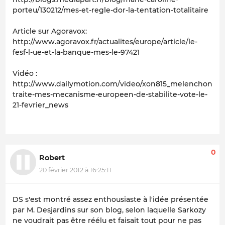
porteu/130212/mes-et-regle-dor-la-tentation-totalitaire
Article sur Agoravox:
http://www.agoravox.fr/actualites/europe/article/le-
fesf-l-ue-et-la-banque-mes-le-97421
Vidéo :
http://www.dailymotion.com/video/xon815_melenchon-
traite-mes-mecanisme-europeen-de-stabilite-vote-le-
21-fevrier_news
0
Robert
20 février 2012 à 16:25:11
DS s'est montré assez enthousiaste à l'idée présentée
par M. Desjardins sur son blog, selon laquelle Sarkozy
ne voudrait pas être réélu et faisait tout pour ne pas