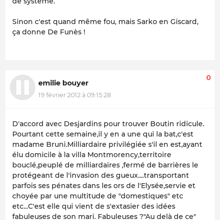
de système.
Sinon c'est quand même fou, mais Sarko en Giscard,
ça donne De Funès !
0
emilie bouyer
19 février 2012 à 09:15:28
D'accord avec Desjardins pour trouver Boutin ridicule.
Pourtant cette semaine,il y en a une qui la bat,c'est
madame Bruni.Milliardaire privilégiée s'il en est,ayant
élu domicile à la villa Montmorency,territoire
bouclé,peuplé de milliardaires ,fermé de barrières le
protégeant de l'invasion des gueux....transportant
parfois ses pénates dans les ors de l'Elysée,servie et
choyée par une multitude de "domestiques" etc
etc...C'est elle qui vient de s'extasier des idées
fabuleuses de son mari. Fabuleuses ?"Au delà de ce"