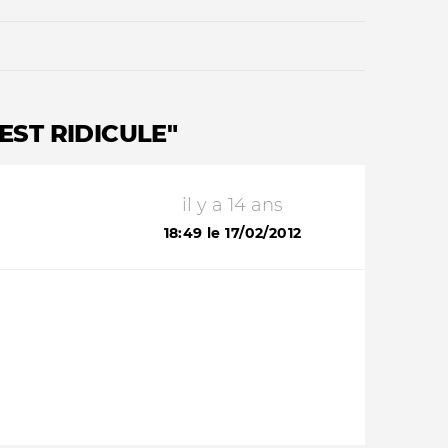
EST RIDICULE"
il y a 14 ans
Qui sommes-nous ?
18:49 le 17/02/2012