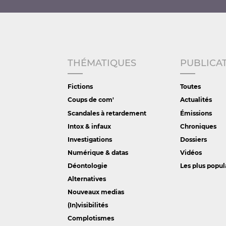
THÉMATIQUES
PUBLICA
Fictions
Toutes
Coups de com'
Actualités
Scandales à retardement
Émissions
Intox & infaux
Chroniques
Investigations
Dossiers
Numérique & datas
Vidéos
Déontologie
Les plus popul
Alternatives
Nouveaux medias
(In)visibilités
Complotismes