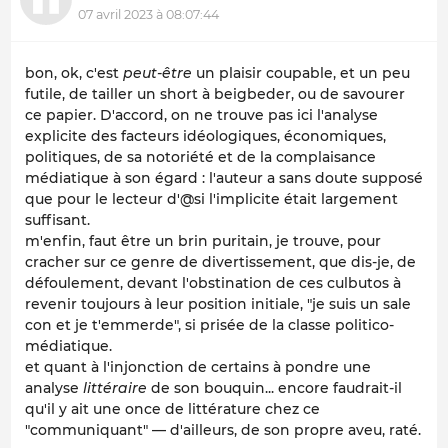
07 avril 2023 à 08:07:44
bon, ok, c'est
peut-être
un plaisir coupable, et un peu
futile, de tailler un short à beigbeder, ou de savourer
ce papier. D'accord, on ne trouve pas ici l'analyse
explicite des facteurs idéologiques, économiques,
politiques, de sa notoriété et de la complaisance
médiatique à son égard : l'auteur a sans doute supposé
que pour le lecteur d'@si l'implicite était largement
suffisant.
m'enfin, faut être un brin puritain, je trouve, pour
cracher sur ce genre de divertissement, que dis-je, de
défoulement, devant l'obstination de ces culbutos à
revenir toujours à leur position initiale, "je suis un sale
con et je t'emmerde", si prisée de la classe politico-
médiatique.
et quant à l'injonction de certains à pondre une
analyse
littéraire
de son bouquin... encore faudrait-il
qu'il y ait une once de littérature chez ce
"communiquant" — d'ailleurs, de son propre aveu, raté.