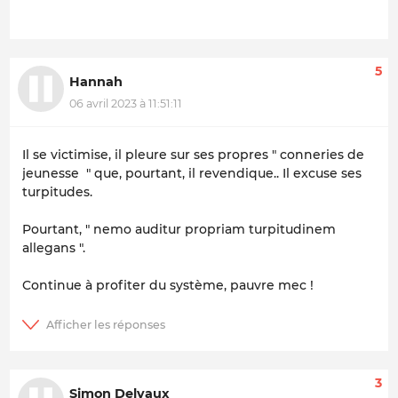
5
Hannah
06 avril 2023 à 11:51:11
Il se victimise, il pleure sur ses propres " conneries de
jeunesse " que, pourtant, il revendique.. Il excuse ses
turpitudes.
Pourtant, " nemo auditur propriam turpitudinem
allegans ".
Continue à profiter du système, pauvre mec !
3
Simon Delvaux