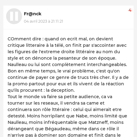
4
Fr@nck
04 avril 2023 à 21:11:21
COmment dire : quand on ecrit mal, on devient
critique litteraire à la télé, on finit par s'accointer avec
les figures de l'extreme droite littéraire au nom du
style et on dénonce la pesanteur de son époque.
Naulleau ou lui sont complètement interchangeables.
Bon en même temps, le vrai problème, c'est qu'on
continue de payer ce genre de trucs très cher. Il y a de
la promo partout pour eux et ils vivent de la réaction
qu'ils procurent : la deception.
Tout le monde va faire sa petite audience, ca va
tourner sur les reseaux, il vendra sa came et
continuera son rôle lttéraire : celui qui aimerait etre
detesté. Moins horripilant que Nabe, moins limité que
Naulleau, moins infréquentable que Matzneff, moins
dérangeant que Bégaudeau, même dans ce rôle il
n'arrive pas à dominer son domaine et finit dans le