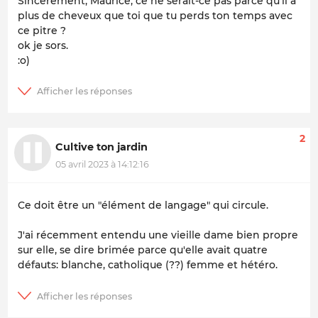
Sincèrement, Maurice, ce ne serait-ce pas parce qu'il a
plus de cheveux que toi que tu perds ton temps avec
ce pitre ?
ok je sors.
:o)
2
Cultive ton jardin
05 avril 2023 à 14:12:16
Ce doit être un "élément de langage" qui circule.
J'ai récemment entendu une vieille dame bien propre
sur elle, se dire brimée parce qu'elle avait quatre
défauts: blanche, catholique (??) femme et hétéro.