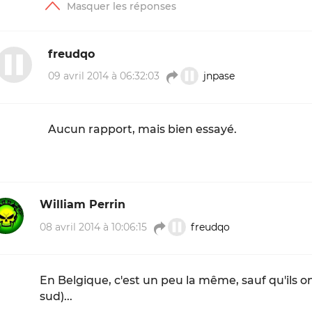
freudqo
09 avril 2014 à 06:32:03
jnpase
Aucun rapport, mais bien essayé.
William Perrin
08 avril 2014 à 10:06:15
freudqo
En Belgique, c'est un peu la même, sauf qu'ils o
sud)...