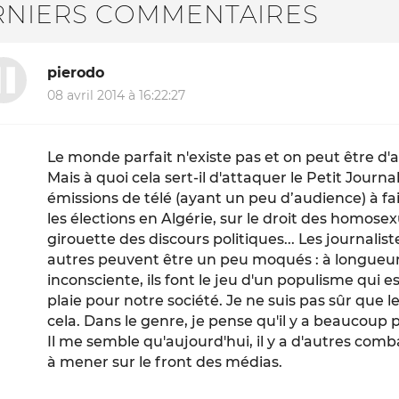
RNIERS COMMENTAIRES
pierodo
08 avril 2014 à 16:22:27
Le monde parfait n'existe pas et on peut être d'a
Mais à quoi cela sert-il d'attaquer le Petit Journa
émissions de télé (ayant un peu d’audience) à fai
les élections en Algérie, sur le droit des homosex
girouette des discours politiques... Les journalist
autres peuvent être un peu moqués : à longueu
inconsciente, ils font le jeu d'un populisme qui e
plaie pour notre société. Je ne suis pas sûr que le 
cela. Dans le genre, je pense qu'il y a beaucoup 
Il me semble qu'aujourd'hui, il y a d'autres co
à mener sur le front des médias.