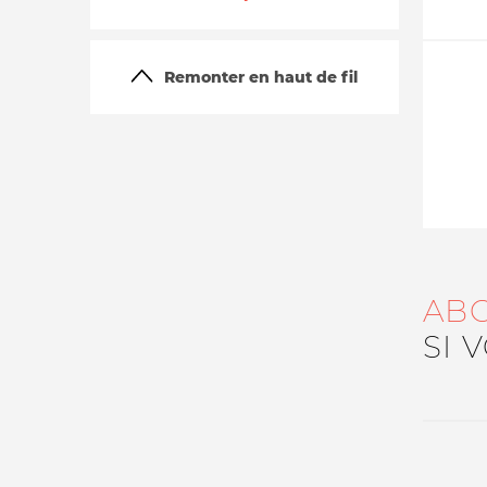
Remonter en haut de fil
La vie du site
AB
SI 