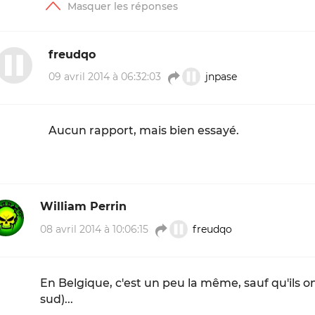
freudqo
09 avril 2014 à 06:32:03
jnpase
Aucun rapport, mais bien essayé.
William Perrin
08 avril 2014 à 10:06:15
freudqo
En Belgique, c'est un peu la même, sauf qu'ils o
sud)...