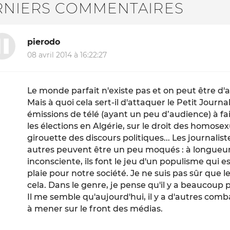
RNIERS COMMENTAIRES
pierodo
08 avril 2014 à 16:22:27
Le monde parfait n'existe pas et on peut être d'a
Mais à quoi cela sert-il d'attaquer le Petit Journa
émissions de télé (ayant un peu d’audience) à fai
les élections en Algérie, sur le droit des homosex
girouette des discours politiques... Les journalist
autres peuvent être un peu moqués : à longueu
inconsciente, ils font le jeu d'un populisme qui e
plaie pour notre société. Je ne suis pas sûr que le 
cela. Dans le genre, je pense qu'il y a beaucoup 
Il me semble qu'aujourd'hui, il y a d'autres co
à mener sur le front des médias.