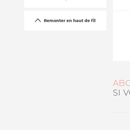
Remonter en haut de fil
La vie du site
AB
SI 