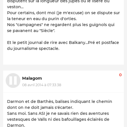
disputent sur la longueur des jupes ou le liseré du
veston...
Pour certains, dont moi (je m'excuse) on se dispute sur
la teneur en eau du purin d'orties.
Nos "campagnes" ne regardent plus les guignols qui
se pavanent au "Siècle".
Et le petit journal de rire avec Balkany...Pré et postface
du journalisme spectacle.
0
Malagom
08 avril 2014 à 07:33:38
Darmon et de Barthès, balises indiquant le chemin
dont on ne doit jamais s'écarter.
Sans moi. Sans ASI je ne savais rien des aventures
vestesques de Valls ni des bafouillages éclairés de
Darmon.