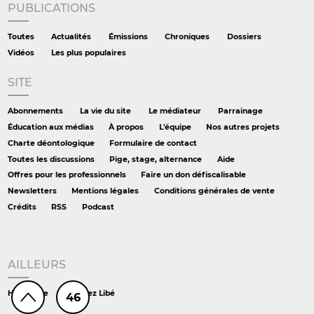
PUBLICATIONS
Toutes
Actualités
Émissions
Chroniques
Dossiers
Vidéos
Les plus populaires
SITE
Abonnements
La vie du site
Le médiateur
Parrainage
Éducation aux médias
À propos
L'équipe
Nos autres projets
Charte déontologique
Formulaire de contact
Toutes les discussions
Pige, stage, alternance
Aide
Offres pour les professionnels
Faire un don défiscalisable
Newsletters
Mentions légales
Conditions générales de vente
Crédits
RSS
Podcast
AILLEURS
Hors série
DS chez Libé
46