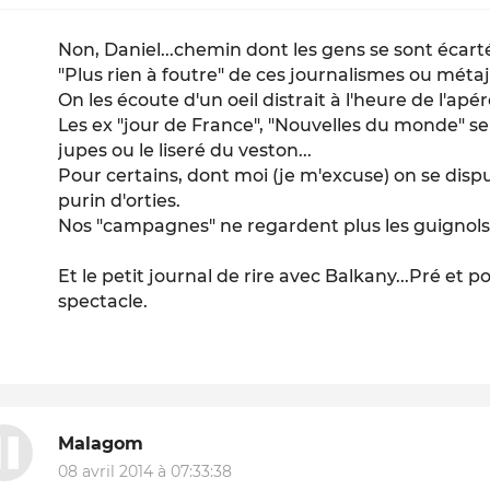
Non, Daniel...chemin dont les gens se sont écart
"Plus rien à foutre" de ces journalismes ou méta
On les écoute d'un oeil distrait à l'heure de l'apér
Les ex "jour de France", "Nouvelles du monde" se
jupes ou le liseré du veston...
Pour certains, dont moi (je m'excuse) on se disp
purin d'orties.
Nos "campagnes" ne regardent plus les guignols 
Et le petit journal de rire avec Balkany...Pré et 
spectacle.
Malagom
08 avril 2014 à 07:33:38