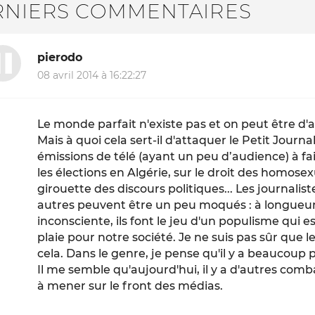
RNIERS COMMENTAIRES
pierodo
08 avril 2014 à 16:22:27
Le monde parfait n'existe pas et on peut être d'a
Mais à quoi cela sert-il d'attaquer le Petit Journa
émissions de télé (ayant un peu d’audience) à fai
les élections en Algérie, sur le droit des homosex
girouette des discours politiques... Les journalist
autres peuvent être un peu moqués : à longueu
inconsciente, ils font le jeu d'un populisme qui e
plaie pour notre société. Je ne suis pas sûr que le 
cela. Dans le genre, je pense qu'il y a beaucoup 
Il me semble qu'aujourd'hui, il y a d'autres co
à mener sur le front des médias.