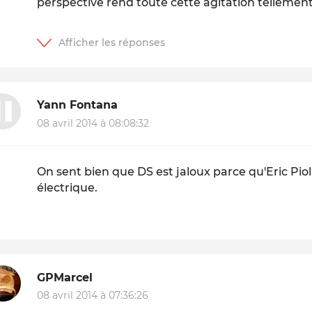
perspective rend toute cette agitation tellement r
Yann Fontana
08 avril 2014 à 08:08:32
On sent bien que DS est jaloux parce qu'Eric Pioll
électrique.
GPMarcel
08 avril 2014 à 07:36:26