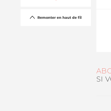
Remonter en haut de fil
La vie du site
AB
SI 