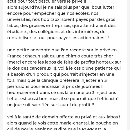
actif pour tout basculer vers le privé !!
alors aujourd'hui je ne sais plus par quel bout lutter
encore pour empêcher que nos écoles, nos
universités, nos hôpitaux, soient payés par des gros
labos, des grosses entreprises, qui attendraient des
étudiants, des collégiens et des infirmières, de
rentabiliser le tout pour payer les actionnaires !!!
une petite anecdote que l'on raconte sur le privé en
France : chacun sait qu'une chimio coute très cher
(merci encore les labos de faire de profits honteux sur
le dos des cancéreux !!), voilà le cas d'une patiente qui
a besoin d'un produit qui pourrait s'injecter en une
fois, mais que la clinique préférera injecter en 3
perfusions pour encaisser 3 prix de journées !!
heureusement dans ce cas là en une ou 3 injections
l'effet est aussi bon, mais il se pourrait que l'efficacité
un jour soit sacrifiée sur l'autel du profit !!
voilà la santé de demain offerte au privé et aux labos !
alors quand je vois cette marie-chantal, la bouche en
cul de poule, venir nous dire que la RGPP est la