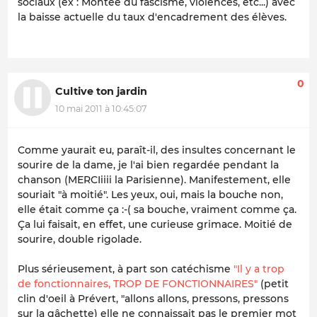
sociaux (ex : Montée du fascisme, violences, etc...) avec
la baisse actuelle du taux d'encadrement des élèves.
0
Cultive ton jardin
10 mai 2011 à 10:45:07
Comme yaurait eu, paraît-il, des insultes concernant le
sourire de la dame, je l'ai bien regardée pendant la
chanson (MERCIiiii la Parisienne). Manifestement, elle
souriait "à moitié". Les yeux, oui, mais la bouche non,
elle était comme ça :-( sa bouche, vraiment comme ça.
Ça lui faisait, en effet, une curieuse grimace. Moitié de
sourire, double rigolade.
Plus sérieusement, à part son catéchisme
"Il y a trop
de fonctionnaires, TROP DE FONCTIONNAIRES"
(petit
clin d'oeil à Prévert, "allons allons, pressons, pressons
sur la gâchette) elle ne connaissait pas le premier mot