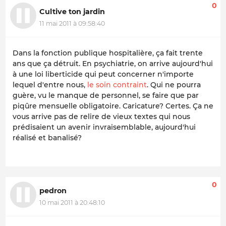
0
Cultive ton jardin
11 mai 2011 à 09:58:40
Dans la fonction publique hospitalière, ça fait trente
ans que ça détruit. En psychiatrie, on arrive aujourd'hui
à une loi liberticide qui peut concerner n'importe
lequel d'entre nous,
le soin contraint
. Qui ne pourra
guère, vu le manque de personnel, se faire que par
piqûre mensuelle obligatoire. Caricature? Certes. Ça ne
vous arrive pas de relire de vieux textes qui nous
prédisaient un avenir invraisemblable, aujourd'hui
réalisé et banalisé?
0
pedron
10 mai 2011 à 20:48:10