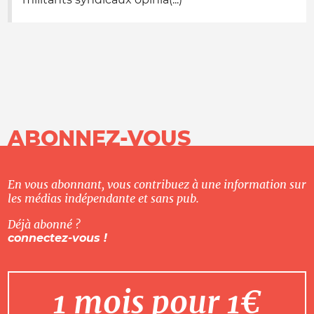
ABONNEZ-VOUS
En vous abonnant, vous contribuez à une information sur
les médias indépendante et sans pub.
Déjà abonné ?
connectez-vous !
1 mois pour 1€