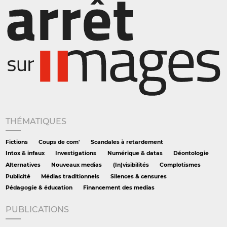
THÉMATIQUES
Fictions
Coups de com'
Scandales à retardement
Intox & infaux
Investigations
Numérique & datas
Déontologie
Alternatives
Nouveaux medias
(In)visibilités
Complotismes
Publicité
Médias traditionnels
Silences & censures
Pédagogie & éducation
Financement des medias
PUBLICATIONS