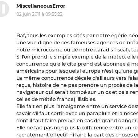
MiscellaneousError
02 juin 2011 à 09:55:22
Baf, tous les exemples cités par notre égérie néo-
une vue digne de ces fameuses agences de notati
notre microcosme ou de notre paradis fiscal), to
Si l'on prend le simple exemple de la météo, ell
concurrence qu'elle cite prend est abonnée à mét
américains pour lesquels l'europe n'est qu'une gr
La même concurrence décale d'ailleurs vers l'ala
reçus, histoire de ne pas prendre un procès de la
navigateur qui serait tombé sur un os et cela re
celles de météo france) illisibles.
Elle fait en plus l'amalgame entre un service de
savoir s'il faut sortir avec un parapluie et la néc
dont il faut faire preuve en cas de grand danger
Elle ne fait pas non plus la différence entre un 
recrutement effectif ni faire la part des choses e