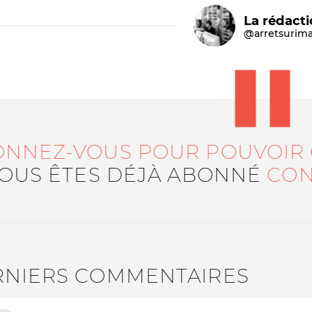
La rédact
@arretsurim
ONNEZ-VOUS POUR POUVOIR
Le médiateur
L'équipe
VOUS ÊTES DÉJÀ ABONNÉ
CON
RNIERS COMMENTAIRES