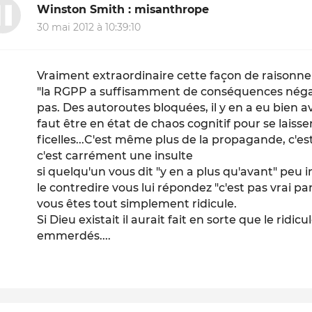
Winston Smith : misanthrope
30 mai 2012 à 10:39:10
Vraiment extraordinaire cette façon de raisonner
"la RGPP a suffisamment de conséquences négat
pas. Des autoroutes bloquées, il y en a eu bien av
faut être en état de chaos cognitif pour se laiss
ficelles...C'est même plus de la propagande, c
c'est carrément une insulte
si quelqu'un vous dit "y en a plus qu'avant" peu i
le contredire vous lui répondez "c'est pas vrai pa
vous êtes tout simplement ridicule.
Si Dieu existait il aurait fait en sorte que le ridicu
emmerdés....