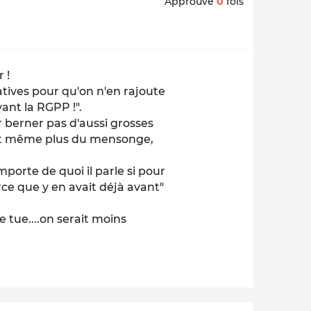
Approuvé
0
fois
 !
ives pour qu'on n'en rajoute
ant la RGPP !".
er berner pas d'aussi grosses
'est même plus du mensonge,
mporte de quoi il parle si pour
rce que y en avait déjà avant"
le tue....on serait moins