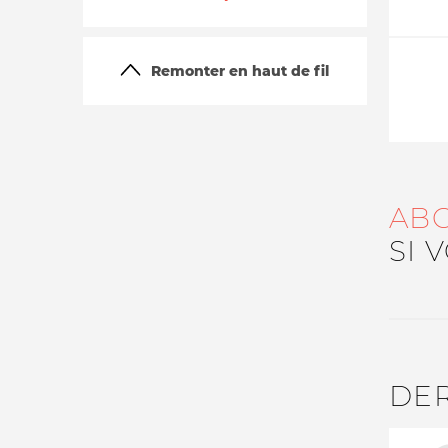
Remonter en haut de fil
AB
La vie du site
SI 
DE