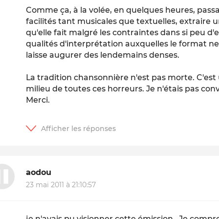
Comme ça, à la volée, en quelques heures, passan
facilités tant musicales que textuelles, extraire 
qu'elle fait malgré les contraintes dans si peu d'
qualités d'interprétation auxquelles le format ne 
laisse augurer des lendemains denses.
La tradition chansonnière n'est pas morte. C'est
milieu de toutes ces horreurs. Je n'étais pas con
Merci.
aodou
23 mai 2011 à 21:10:57
je n'avais pu visionner cette émission . Je comp