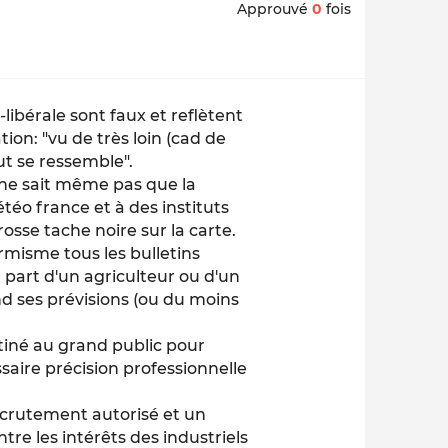
Approuvé
0
fois
libérale sont faux et reflètent
on: "vu de très loin (cad de
ut se ressemble".
e ne sait même pas que la
éo france et à des instituts
osse tache noire sur la carte.
rmisme tous les bulletins
 part d'un agriculteur ou d'un
nd ses prévisions (ou du moins
stiné au grand public pour
essaire précision professionnelle
.
recrutement autorisé et un
ntre les intérêts des industriels