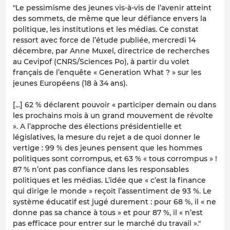
"
Le pessimisme des jeunes vis-à-vis de l’avenir atteint
des sommets, de même que leur défiance envers la
politique, les institutions et les médias. Ce constat
ressort avec force de l’étude publiée, mercredi 14
décembre, par Anne Muxel, directrice de recherches
au Cevipof (CNRS/Sciences Po), à partir du volet
français de l’enquête « Generation What ? » sur les
jeunes Européens (18 à 34 ans).
[...] 62 % déclarent pouvoir « participer demain ou dans
les prochains mois à un grand mouvement de révolte
». A l’approche des élections présidentielle et
législatives, la mesure du rejet a de quoi donner le
vertige : 99 % des jeunes pensent que les hommes
politiques sont corrompus, et 63 % « tous corrompus » !
87 % n’ont pas confiance dans les responsables
politiques et les médias. L’idée que « c’est la finance
qui dirige le monde » reçoit l’assentiment de 93 %. Le
système éducatif est jugé durement : pour 68 %, il « ne
donne pas sa chance à tous » et pour 87 %, il « n’est
pas efficace pour entrer sur le marché du travail »."