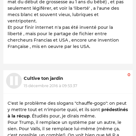
mat du début de grossesse au 1 ans du bébé) , et pas
seulement légiférer, et voir la 'liberté' , a l'aune des
mecs blanc et souvent vieux, lubriques et
ventripotent.
Et pour finir internet n'a pas été inventé pour la
liberté , mais pour le partage de fichier entre
chercheurs Francias et USA , encore une invention
Française , mis en oeuvre par les USA.
0
Cultive ton jardin
15 décembre 2016 à 09:53:37
C'est le problème des slogans "chauffe-gogo": on peut
y mettre tout et n'importe quoi, et ils sont
prédestinés
à la récup
. Étudiés pour, je dirais même.
Pour Trump, il remplace un système par un autre, le
sien. Pour Valls, il se remplace lui-même (même ça,
c'est possible, un comble!). On voit bien que MLP a