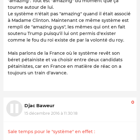
"amazing". Tout est "amazing" du moment que ça
tourne autour de lui.
Le système n'était pas "amazing" quand il était associé
à Madame Clinton. Maintenant ce même système est
rempli de "amazing guys", les mêmes qui ont en fait
soutenu Trump puisqu'il lui ont permis d'exister
comme le fou du roi existe de par la volonté du roy.
Mais parlons de la France où le système revêt son
béret pétainiste et va choisir entre deux candidats
pétainistes, car en France en matière de réac on a
toujours un train d'avance.
0
Djac Baweur
15 décembre 2016 à 11:30:18
Sale temps pour le "système" en effet :