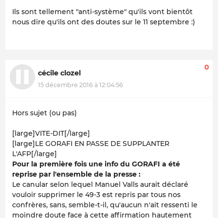
Ils sont tellement "anti-système" qu'ils vont bientôt
nous dire qu'ils ont des doutes sur le 11 septembre :)
0
cécile clozel
15 décembre 2016 à 12:04:56
Hors sujet (ou pas)
[large]
VITE-DIT
[/large]
[large]LE GORAFI EN PASSE DE SUPPLANTER
L'AFP[/large]
Pour la première fois une info du GORAFI a été
reprise par l'ensemble de la presse :
Le canular selon lequel Manuel Valls aurait déclaré
vouloir supprimer le 49-3 est repris par tous nos
confrères, sans, semble-t-il, qu'aucun n'ait ressenti le
moindre doute face à cette affirmation hautement