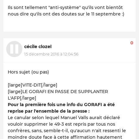
Ils sont tellement "anti-système" qu'ils vont bientôt
nous dire qu'ils ont des doutes sur le 11 septembre :)
0
cécile clozel
15 décembre 2016 à 12:04:56
Hors sujet (ou pas)
[large]
VITE-DIT
[/large]
[large]LE GORAFI EN PASSE DE SUPPLANTER
L'AFP[/large]
Pour la première fois une info du GORAFI a été
reprise par l'ensemble de la presse :
Le canular selon lequel Manuel Valls aurait déclaré
vouloir supprimer le 49-3 est repris par tous nos
confrères, sans, semble-t-il, qu'aucun n'ait ressenti le
moindre doute face à cette affirmation hautement