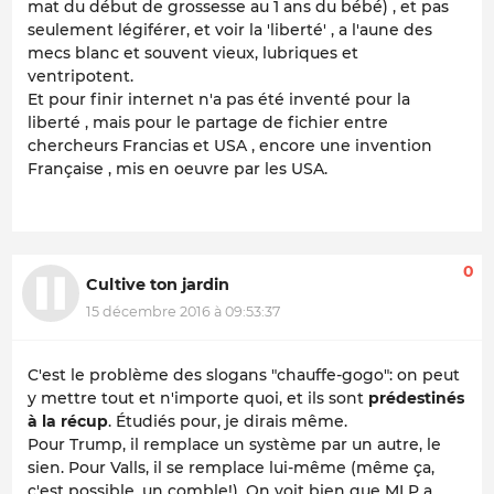
mat du début de grossesse au 1 ans du bébé) , et pas
seulement légiférer, et voir la 'liberté' , a l'aune des
mecs blanc et souvent vieux, lubriques et
ventripotent.
Et pour finir internet n'a pas été inventé pour la
liberté , mais pour le partage de fichier entre
chercheurs Francias et USA , encore une invention
Française , mis en oeuvre par les USA.
0
Cultive ton jardin
15 décembre 2016 à 09:53:37
C'est le problème des slogans "chauffe-gogo": on peut
y mettre tout et n'importe quoi, et ils sont
prédestinés
à la récup
. Étudiés pour, je dirais même.
Pour Trump, il remplace un système par un autre, le
sien. Pour Valls, il se remplace lui-même (même ça,
c'est possible, un comble!). On voit bien que MLP a