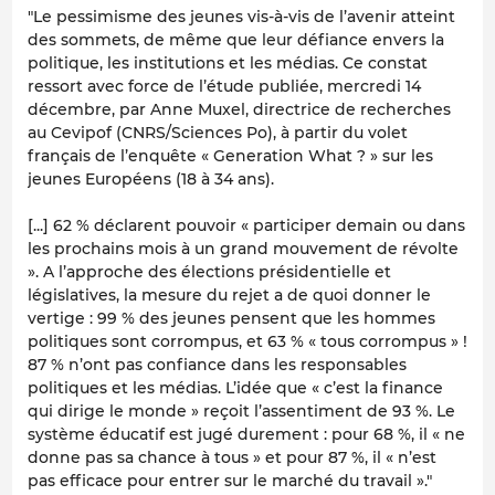
"
Le pessimisme des jeunes vis-à-vis de l’avenir atteint
des sommets, de même que leur défiance envers la
politique, les institutions et les médias. Ce constat
ressort avec force de l’étude publiée, mercredi 14
décembre, par Anne Muxel, directrice de recherches
au Cevipof (CNRS/Sciences Po), à partir du volet
français de l’enquête « Generation What ? » sur les
jeunes Européens (18 à 34 ans).
[...] 62 % déclarent pouvoir « participer demain ou dans
les prochains mois à un grand mouvement de révolte
». A l’approche des élections présidentielle et
législatives, la mesure du rejet a de quoi donner le
vertige : 99 % des jeunes pensent que les hommes
politiques sont corrompus, et 63 % « tous corrompus » !
87 % n’ont pas confiance dans les responsables
politiques et les médias. L’idée que « c’est la finance
qui dirige le monde » reçoit l’assentiment de 93 %. Le
système éducatif est jugé durement : pour 68 %, il « ne
donne pas sa chance à tous » et pour 87 %, il « n’est
pas efficace pour entrer sur le marché du travail »."