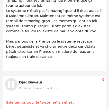
"amazing". Tout est "amazing" du moment que ça
tourne autour de lui.
Le système n'était pas "amazing" quand il était associé
à Madame Clinton. Maintenant ce même système est
rempli de "amazing guys", les mêmes qui ont en fait
soutenu Trump puisqu'il lui ont permis d'exister
comme le fou du roi existe de par la volonté du roy.
Mais parlons de la France où le système revêt son
béret pétainiste et va choisir entre deux candidats
pétainistes, car en France en matière de réac on a
toujours un train d'avance.
0
Djac Baweur
15 décembre 2016 à 11:30:18
Sale temps pour le "système" en effet :