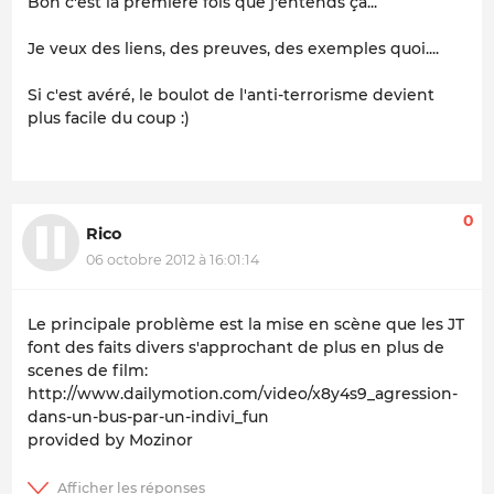
Bon c'est la première fois que j'entends ça...
Je veux des liens, des preuves, des exemples quoi....
Si c'est avéré, le boulot de l'anti-terrorisme devient
plus facile du coup :)
0
Rico
06 octobre 2012 à 16:01:14
Le principale problème est la mise en scène que les JT
font des faits divers s'approchant de plus en plus de
scenes de film:
http://www.dailymotion.com/video/x8y4s9_agression-
dans-un-bus-par-un-indivi_fun
provided by Mozinor