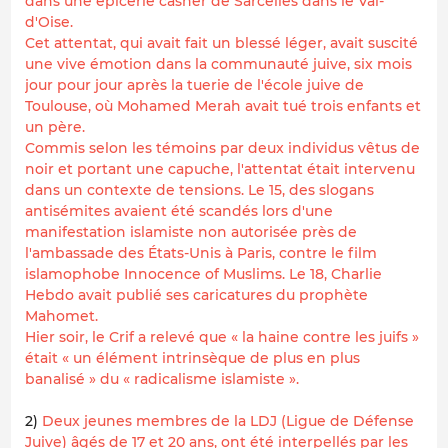
dans une épicerie casher de Sarcelles dans le Val-
d'Oise.
Cet attentat, qui avait fait un blessé léger, avait suscité
une vive émotion dans la communauté juive, six mois
jour pour jour après la tuerie de l'école juive de
Toulouse, où Mohamed Merah avait tué trois enfants et
un père.
Commis selon les témoins par deux individus vêtus de
noir et portant une capuche, l'attentat était intervenu
dans un contexte de tensions. Le 15, des slogans
antisémites avaient été scandés lors d'une
manifestation islamiste non autorisée près de
l'ambassade des États-Unis à Paris, contre le film
islamophobe Innocence of Muslims. Le 18, Charlie
Hebdo avait publié ses caricatures du prophète
Mahomet.
Hier soir, le Crif a relevé que « la haine contre les juifs »
était « un élément intrinsèque de plus en plus
banalisé » du « radicalisme islamiste ».
2)
Deux jeunes membres de la LDJ (Ligue de Défense
Juive) âgés de 17 et 20 ans, ont été interpellés par les