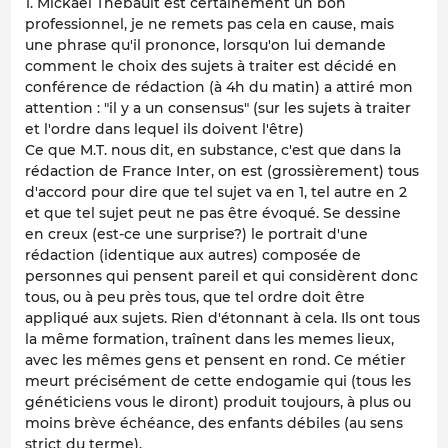
1. Mickaël Thébault est certainement un bon
professionnel, je ne remets pas cela en cause, mais
une phrase qu'il prononce, lorsqu'on lui demande
comment le choix des sujets à traiter est décidé en
conférence de rédaction (à 4h du matin) a attiré mon
attention : "il y a un consensus" (sur les sujets à traiter
et l'ordre dans lequel ils doivent l'être)
Ce que M.T. nous dit, en substance, c'est que dans la
rédaction de France Inter, on est (grossièrement) tous
d'accord pour dire que tel sujet va en 1, tel autre en 2
et que tel sujet peut ne pas être évoqué. Se dessine
en creux (est-ce une surprise?) le portrait d'une
rédaction (identique aux autres) composée de
personnes qui pensent pareil et qui considèrent donc
tous, ou à peu près tous, que tel ordre doit être
appliqué aux sujets. Rien d'étonnant à cela. Ils ont tous
la même formation, traînent dans les memes lieux,
avec les mêmes gens et pensent en rond. Ce métier
meurt précisément de cette endogamie qui (tous les
généticiens vous le diront) produit toujours, à plus ou
moins brève échéance, des enfants débiles (au sens
strict du terme).