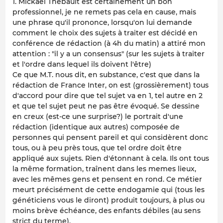
1. Mickaël Thébault est certainement un bon
professionnel, je ne remets pas cela en cause, mais
une phrase qu'il prononce, lorsqu'on lui demande
comment le choix des sujets à traiter est décidé en
conférence de rédaction (à 4h du matin) a attiré mon
attention : "il y a un consensus" (sur les sujets à traiter
et l'ordre dans lequel ils doivent l'être)
Ce que M.T. nous dit, en substance, c'est que dans la
rédaction de France Inter, on est (grossièrement) tous
d'accord pour dire que tel sujet va en 1, tel autre en 2
et que tel sujet peut ne pas être évoqué. Se dessine
en creux (est-ce une surprise?) le portrait d'une
rédaction (identique aux autres) composée de
personnes qui pensent pareil et qui considèrent donc
tous, ou à peu près tous, que tel ordre doit être
appliqué aux sujets. Rien d'étonnant à cela. Ils ont tous
la même formation, traînent dans les memes lieux,
avec les mêmes gens et pensent en rond. Ce métier
meurt précisément de cette endogamie qui (tous les
généticiens vous le diront) produit toujours, à plus ou
moins brève échéance, des enfants débiles (au sens
strict du terme).