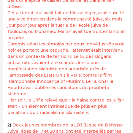
dans une épicerie casher de Sarcelles dans le Val-
d'Oise.
Cet attentat, qui avait fait un blessé léger, avait suscité
une vive émotion dans la communauté juive, six mois
jour pour jour après la tuerie de l'école juive de
Toulouse, où Mohamed Merah avait tué trois enfants et
un père.
Commis selon les témoins par deux individus vêtus de
noir et portant une capuche, l'attentat était intervenu
dans un contexte de tensions. Le 15, des slogans
antisémites avaient été scandés lors d'une
manifestation islamiste non autorisée près de
l'ambassade des États-Unis à Paris, contre le film
islamophobe Innocence of Muslims. Le 18, Charlie
Hebdo avait publié ses caricatures du prophète
Mahomet.
Hier soir, le Crif a relevé que « la haine contre les juifs »
était « un élément intrinsèque de plus en plus
banalisé » du « radicalisme islamiste ».
2)
Deux jeunes membres de la LDJ (Ligue de Défense
Juive) âgés de 17 et 20 ans, ont été interpellés par les