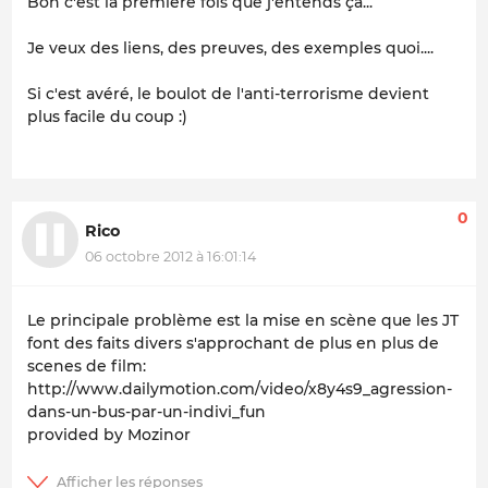
Bon c'est la première fois que j'entends ça...
Je veux des liens, des preuves, des exemples quoi....
Si c'est avéré, le boulot de l'anti-terrorisme devient
plus facile du coup :)
0
Rico
06 octobre 2012 à 16:01:14
Le principale problème est la mise en scène que les JT
font des faits divers s'approchant de plus en plus de
scenes de film:
http://www.dailymotion.com/video/x8y4s9_agression-
dans-un-bus-par-un-indivi_fun
provided by Mozinor