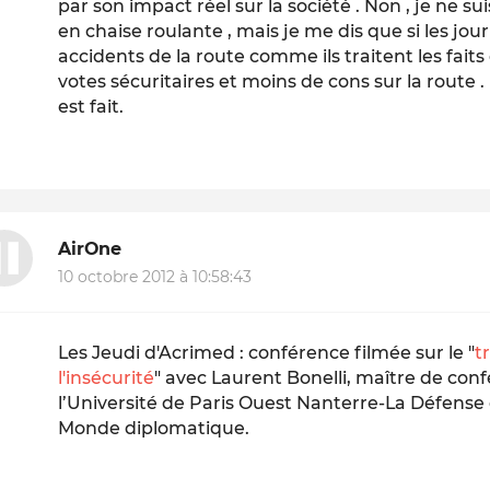
par son impact réel sur la société . Non , je ne s
en chaise roulante , mais je me dis que si les jour
accidents de la route comme ils traitent les faits 
votes sécuritaires et moins de cons sur la route
est fait.
AirOne
10 octobre 2012 à 10:58:43
Les Jeudi d'Acrimed : conférence filmée sur le "
t
l'insécurité
" avec Laurent Bonelli, maître de con
l’Université de Paris Ouest Nanterre-La Défens
Monde diplomatique.