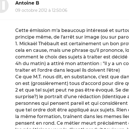
Antoine B
09 octobre 2012 à 12:50:06
Cette émission m'a beaucoup intéressé et surto
principe même, de l'arrêt sur image (ou sur parol
1. Mickaël Thébault est certainement un bon pro
cela en cause, mais une phrase qu'il prononce, 
comment le choix des sujets à traiter est décidé
4h du matin) a attiré mon attention : "il y a un co
traiter et l'ordre dans lequel ils doivent l'être)
Ce que M.T. nous dit, en substance, c'est que dan
on est (grossièrement) tous d'accord pour dire que
2 et que tel sujet peut ne pas être évoqué. Se de
surprise?) le portrait d'une rédaction (identiqu
personnes qui pensent pareil et qui considèrent 
que tel ordre doit être appliqué aux sujets. Rien 
la même formation, traînent dans les memes lie
pensent en rond. Ce métier meurt précisément 