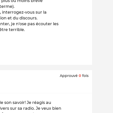
 à plus ou moins brève
 terme).
, interrogez-vous sur la
ion et du discours.
Inter, je n'ose pas écouter les
tre terrible.
Approuvé
0
fois
e son savoir! Je réagis au
vers sur sa radio. Je veux bien