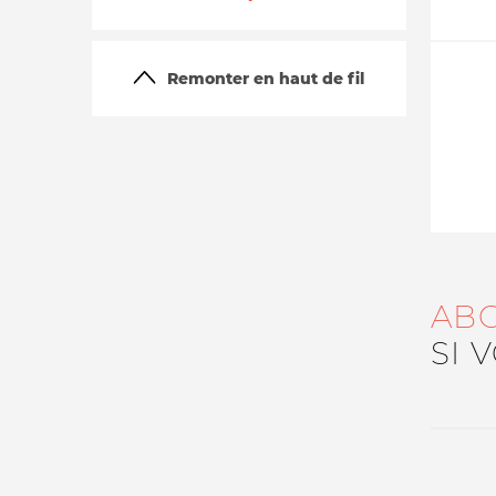
Remonter en haut de fil
La vie du site
AB
SI 