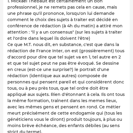
1. Mickaël Thébault est certainement un bon
professionnel, je ne remets pas cela en cause, mais
une phrase qu'il prononce, lorsqu'on lui demande
comment le choix des sujets à traiter est décidé en
conférence de rédaction (à 4h du matin) a attiré mon
attention : "il y a un consensus" (sur les sujets à traiter
et l'ordre dans lequel ils doivent l'être)
Ce que M.T. nous dit, en substance, c'est que dans la
rédaction de France Inter, on est (grossièrement) tous
d'accord pour dire que tel sujet va en 1, tel autre en 2
et que tel sujet peut ne pas être évoqué. Se dessine
en creux (est-ce une surprise?) le portrait d'une
rédaction (identique aux autres) composée de
personnes qui pensent pareil et qui considèrent donc
tous, ou à peu près tous, que tel ordre doit être
appliqué aux sujets. Rien d'étonnant à cela. Ils ont tous
la même formation, traînent dans les memes lieux,
avec les mêmes gens et pensent en rond. Ce métier
meurt précisément de cette endogamie qui (tous les
généticiens vous le diront) produit toujours, à plus ou
moins brève échéance, des enfants débiles (au sens
strict du terme).