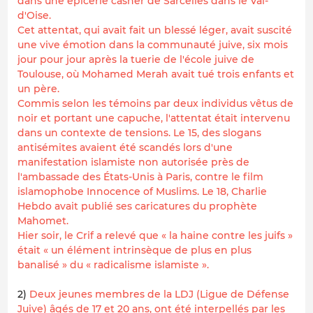
dans une épicerie casher de Sarcelles dans le Val-
d'Oise.
Cet attentat, qui avait fait un blessé léger, avait suscité
une vive émotion dans la communauté juive, six mois
jour pour jour après la tuerie de l'école juive de
Toulouse, où Mohamed Merah avait tué trois enfants et
un père.
Commis selon les témoins par deux individus vêtus de
noir et portant une capuche, l'attentat était intervenu
dans un contexte de tensions. Le 15, des slogans
antisémites avaient été scandés lors d'une
manifestation islamiste non autorisée près de
l'ambassade des États-Unis à Paris, contre le film
islamophobe Innocence of Muslims. Le 18, Charlie
Hebdo avait publié ses caricatures du prophète
Mahomet.
Hier soir, le Crif a relevé que « la haine contre les juifs »
était « un élément intrinsèque de plus en plus
banalisé » du « radicalisme islamiste ».
2)
Deux jeunes membres de la LDJ (Ligue de Défense
Juive) âgés de 17 et 20 ans, ont été interpellés par les