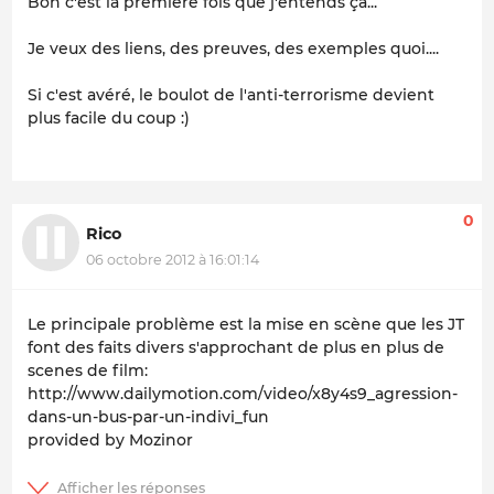
Bon c'est la première fois que j'entends ça...
Je veux des liens, des preuves, des exemples quoi....
Si c'est avéré, le boulot de l'anti-terrorisme devient
plus facile du coup :)
0
Rico
06 octobre 2012 à 16:01:14
Le principale problème est la mise en scène que les JT
font des faits divers s'approchant de plus en plus de
scenes de film:
http://www.dailymotion.com/video/x8y4s9_agression-
dans-un-bus-par-un-indivi_fun
provided by Mozinor