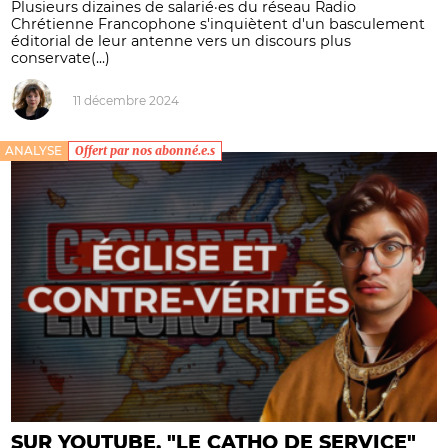
Plusieurs dizaines de salarié·es du réseau Radio
Chrétienne Francophone s'inquiètent d'un basculement
éditorial de leur antenne vers un discours plus
conservate(...)
11 décembre 2024
ANALYSE
Offert par nos abonné.e.s
SUR YOUTUBE, "LE CATHO DE SERVICE"