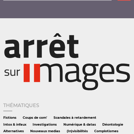
THÉMATIQUES
Fictions
Coups de com'
Scandales à retardement
Intox & infaux
Investigations
Numérique & datas
Déontologie
Alternatives
Nouveaux medias
(In)visibilités
Complotismes