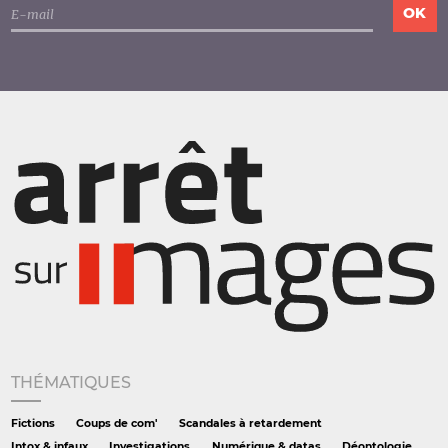
THÉMATIQUES
Fictions
Coups de com'
Scandales à retardement
Intox & infaux
Investigations
Numérique & datas
Déontologie