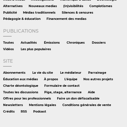
Alternatives
Nouveaux medias
(In)visibilités
Complotismes
Publicité
Médias traditionnels
Silences & censures
Pédagogie & éducation
Financement des medias
PUBLICATIONS
Toutes
Actualités
Émissions
Chroniques
Dossiers
Vidéos
Les plus populaires
SITE
Abonnements
La vie du site
Le médiateur
Parrainage
Éducation aux médias
À propos
L'équipe
Nos autres projets
Charte déontologique
Formulaire de contact
Toutes les discussions
Pige, stage, alternance
Aide
Offres pour les professionnels
Faire un don défiscalisable
Newsletters
Mentions légales
Conditions générales de vente
Crédits
RSS
Podcast