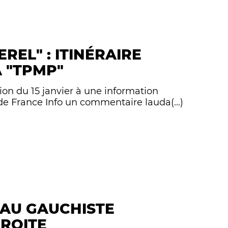
REL" : ITINÉRAIRE
À "TPMP"
n du 15 janvier à une information
e de France Info un commentaire lauda(...)
AU GAUCHISTE
DROITE