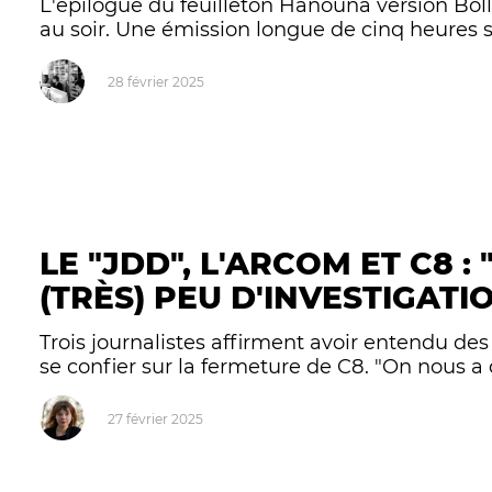
L'épilogue du feuilleton Hanouna version Bollo
au soir. Une émission longue de cinq heures sur 
28 février 2025
LE "JDD", L'ARCOM ET C8 :
(TRÈS) PEU D'INVESTIGATI
Trois journalistes affirment avoir entendu des
se confier sur la fermeture de C8. "On nous a
27 février 2025