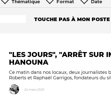
Thématique
Format
Date
TOUCHE PAS À MON POSTE
"LES JOURS", "ARRÊT SUR I
Le médiateur
L'équipe
HANOUNA
Ce matin dans nos locaux, deux journalistes b
Roberts et Raphaël Garrigos, fondateurs du site
24 mars 2025