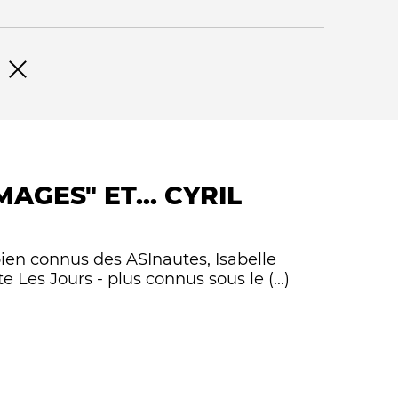
Remove filter
MAGES" ET... CYRIL
Qui sommes-nous ?
ien connus des ASInautes, Isabelle
 Les Jours - plus connus sous le (...)