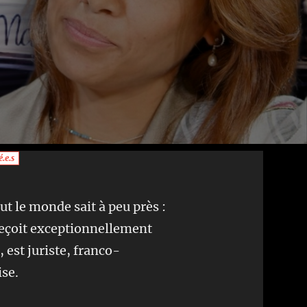
.e.s
ut le monde sait à peu près :
eçoit exceptionnellement
s
, est juriste, franco-
se.