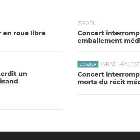
ISRAËL
 en roue libre
Concert interromp
emballement média
ISRAËL-PALES
DOSSIER
terdit un
Concert interrompu
eisand
morts du récit méd
ment les arguments de sa