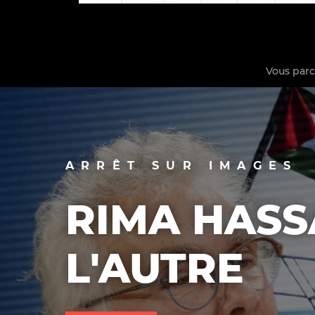
Vous par
La vie du site
ARRÊT SUR IMAGES
RIMA HASS
L'AUTRE