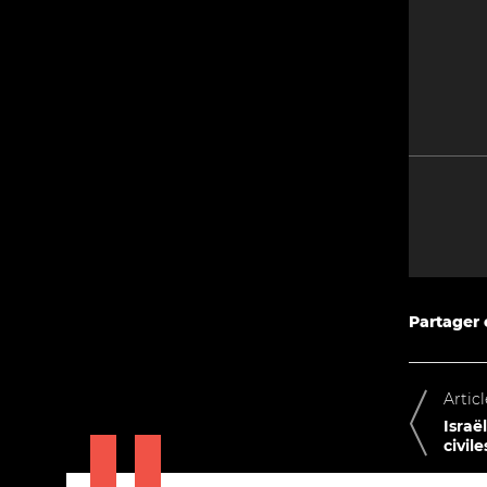
Partager c
Artic
Israë
civil