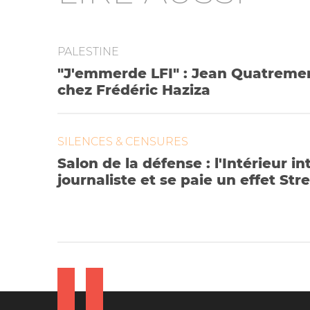
PALESTINE
"J'emmerde LFI" : Jean Quatremer
chez Frédéric Haziza
SILENCES & CENSURES
Salon de la défense : l'Intérieur in
journaliste et se paie un effet Str
Le tribunal administratif écarte sans ménage
"note blanche"