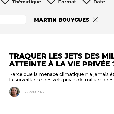
Thématique
Format
Date
MARTIN BOUYGUES
Remove fil
TRAQUER LES JETS DES MI
Le médiateur
L'équipe
ATTEINTE À LA VIE PRIVÉE 
Parce que la menace climatique n'a jamais ét
la surveillance des vols privés de milliardaires
22 août 2022