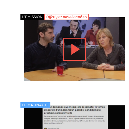
Nos autres projets
L'ÉMISSION
Offert par nos abonné.e.s
LE MATINAUTE