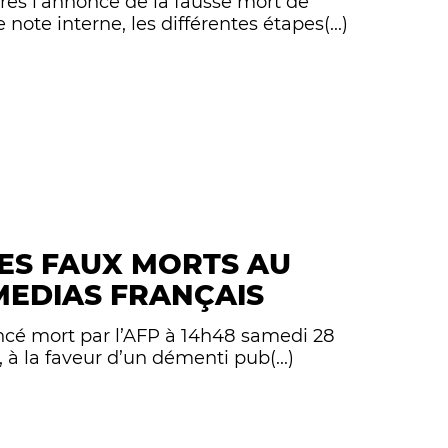
rès l'annonce de la fausse mort de
ote interne, les différentes étapes(...)
ES FAUX MORTS AU
MEDIAS FRANÇAIS
ncé mort par l’AFP à 14h48 samedi 28
, à la faveur d’un démenti pub(...)