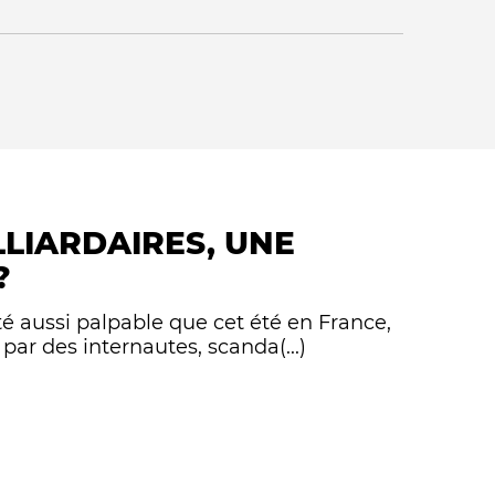
ter
LLIARDAIRES, UNE
Qui sommes-nous ?
?
é aussi palpable que cet été en France,
 par des internautes, scanda(...)