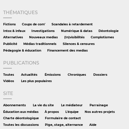
THÉMATIQUES
Fictions
Coups de com'
Scandales à retardement
Intox & infaux
Investigations
Numérique & datas
Déontologie
Alternatives
Nouveaux medias
(In)visibilités
Complotismes
Publicité
Médias traditionnels
Silences & censures
Pédagogie & éducation
Financement des medias
PUBLICATIONS
Toutes
Actualités
Émissions
Chroniques
Dossiers
Vidéos
Les plus populaires
SITE
Abonnements
La vie du site
Le médiateur
Parrainage
Éducation aux médias
À propos
L'équipe
Nos autres projets
Charte déontologique
Formulaire de contact
Toutes les discussions
Pige, stage, alternance
Aide