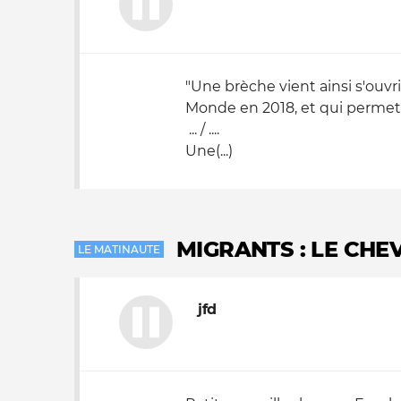
"Une brèche vient ainsi s'ouv
Monde en 2018, et qui permetta
... / ....
Une(...)
MIGRANTS : LE CHE
LE MATINAUTE
jfd