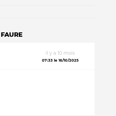
R FAURE
il y a 10 mois
Qui sommes-nous ?
07:33 le 16/10/2025