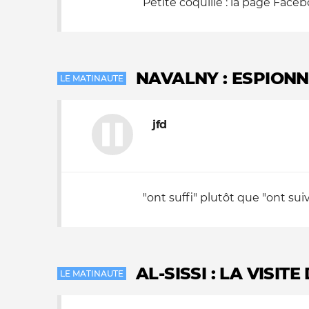
Petite coquille : la page Faceb
NAVALNY : ESPIONN
LE MATINAUTE
jfd
"ont suffi" plutôt que "ont sui
AL-SISSI : LA VISITE
LE MATINAUTE