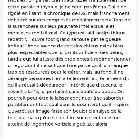
fait, c'est un parfait crétin, accro... et franchement de
cette parole pitoyable, je ne serai pas l'écho. J'ai bien
rigolé en lisant la chronique de DS, mais franchement
débattre sur des complexés mégalomanes qui font de
la surenchère sur leur pauvreté intellectuelle et
morale, ça me fait mal. Ce type est laid, antipathique,
répétitif, il ouvre tout grand sa toute petite gueule
imitant l'impuissance de certains chiens nains bien
plus respectables que lui car ils ont de vraies peurs,
tandis que lui a juste des problèmes à redimensionner
un ego dont il ne sait que faire parce qu'il lui manque
trop de ressources pour le gérer. Mais, au fond, il ne
dérange personne. Il en a tellement fait, tellement dit
qu'il a réussi à décourager l'intérêt que d'aucuns, le
voyant à la TV, lui portaient sans doute au début. On
pourrait peut-être le laisser continuer à se saborder
paisiblement tout seul dans le désintérêt qu'il inspire.
Qu'Arrêt sur image fasse son boulot d'analyse de la
télé, ok, mais qu'on se déchire sur cet ectoplasme
atteint de logorrhée verbale aiguë, zut alors!