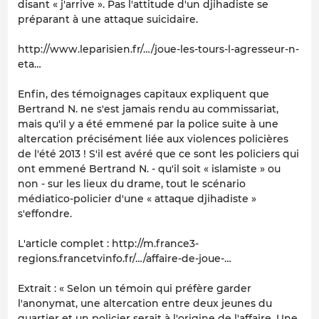
disant « j'arrive ». Pas l'attitude d'un djihadiste se
préparant à une attaque suicidaire.
http://www.leparisien.fr/…/joue-les-tours-l-agresseur-n-
eta…
Enfin, des témoignages capitaux expliquent que
Bertrand N. ne s'est jamais rendu au commissariat,
mais qu'il y a été emmené par la police suite à une
altercation précisément liée aux violences policières
de l'été 2013 ! S'il est avéré que ce sont les policiers qui
ont emmené Bertrand N. - qu'il soit « islamiste » ou
non - sur les lieux du drame, tout le scénario
médiatico-policier d'une « attaque djihadiste »
s'effondre.
L'article complet : http://m.france3-
regions.francetvinfo.fr/…/affaire-de-joue-…
Extrait : « Selon un témoin qui préfère garder
l'anonymat, une altercation entre deux jeunes du
quartier et un policier serait à l'origine de l'affaire. Une