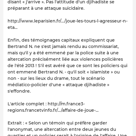
disant « j'arrive ». Pas l'attitude d'un djihadiste se
préparant à une attaque suicidaire.
http://www.leparisien.fr/…/joue-les-tours-l-agresseur-n-
eta…
Enfin, des témoignages capitaux expliquent que
Bertrand N. ne s'est jamais rendu au commissariat,
mais qu'il y a été emmené par la police suite à une
altercation précisément liée aux violences policières
de l'été 2013 ! S'il est avéré que ce sont les policiers qui
ont emmené Bertrand N. - qu'il soit « islamiste » ou
non - sur les lieux du drame, tout le scénario
médiatico-policier d'une « attaque djihadiste »
s'effondre.
L'article complet : http://m.france3-
regions.francetvinfo.fr/…/affaire-de-joue-…
Extrait : « Selon un témoin qui préfère garder
l'anonymat, une altercation entre deux jeunes du
quartier et un policier serait à l'origine de l'affaire. Une