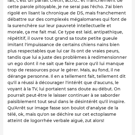
fait, c'est un parfait crétin, accro... et franchement de
cette parole pitoyable, je ne serai pas l'écho. J'ai bien
rigolé en lisant la chronique de DS, mais franchement
débattre sur des complexés mégalomanes qui font de
la surenchère sur leur pauvreté intellectuelle et
morale, ça me fait mal. Ce type est laid, antipathique,
répétitif, il ouvre tout grand sa toute petite gueule
imitant l'impuissance de certains chiens nains bien
plus respectables que lui car ils ont de vraies peurs,
tandis que lui a juste des problèmes à redimensionner
un ego dont il ne sait que faire parce qu'il lui manque
trop de ressources pour le gérer. Mais, au fond, il ne
dérange personne. Il en a tellement fait, tellement dit
qu'il a réussi à décourager l'intérêt que d'aucuns, le
voyant à la TV, lui portaient sans doute au début. On
pourrait peut-être le laisser continuer à se saborder
paisiblement tout seul dans le désintérêt qu'il inspire.
Qu'Arrêt sur image fasse son boulot d'analyse de la
télé, ok, mais qu'on se déchire sur cet ectoplasme
atteint de logorrhée verbale aiguë, zut alors!