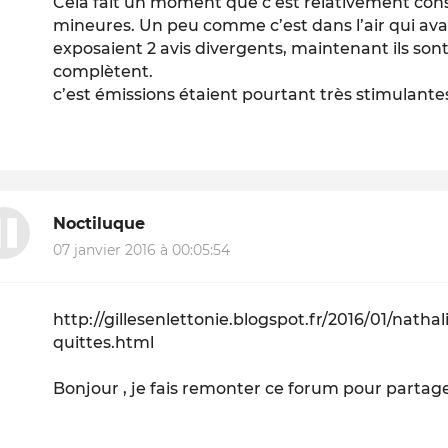
Cela fait un moment que c’est relativement con
mineures. Un peu comme c’est dans l’air qui avan
exposaient 2 avis divergents, maintenant ils sont
complètent.
c’est émissions étaient pourtant très stimulante
Noctiluque
07 janvier 2016 à 00:05:54
http://gillesenlettonie.blogspot.fr/2016/01/nath
quittes.html
Bonjour , je fais remonter ce forum pour partage