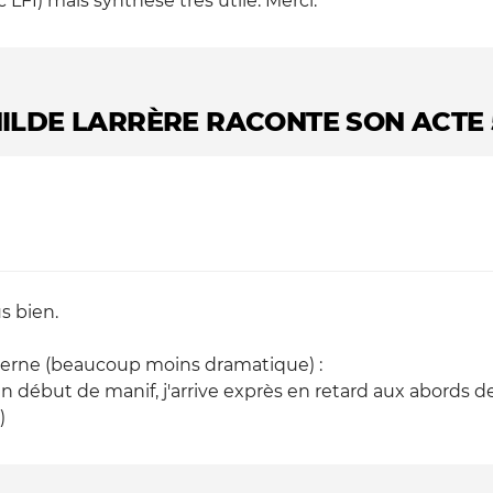
FI) mais synthèse très utile. Merci.
HILDE LARRÈRE RACONTE SON ACTE 
s bien.
terne (beaucoup moins dramatique) :
 début de manif, j'arrive exprès en retard aux abords de 
)