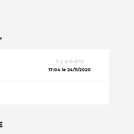
"
il y a 6 ans
Qui sommes-nous ?
17:04 le 24/11/2020
E