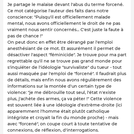
Je partage le malaise devant l'abus du terme forcené.
Ce mot catégorise l'auteur des faits dans notre
conscience: "Puisqu'il est officiellement malade
mental, nous avons officiellement le droit de ne pas
vraiment nous sentir concernés... C'est juste la faute à
pas de chance !"
On peut donc en effet être dérangé par l'emploi
anesthésiant de ce mot. Et assurément il permet de
désactiver l'aspect "féminicide". Je trouve pour ma part
regrettable qu'il ne se trouve pas grand monde pour
s'inquiéter de l'idéologie "survivaliste" du tueur - tout
aussi masquée par l'emploi de "forcené". Il faudrait plus
de détails, mais enfin nous avons régulièrement des
informations sur la montée d'un certain type de
violence: "je me débrouille tout seul, l'état n'existe
plus, j'achète des armes, ça va péter !" Cette violence
est souvent liée à une idéologie d'extrème-droite (ici
apparemment l'homme était plutôt catholique
intégriste et croyait la fin du monde proche) - mais
avec "forcené", on coupe court à toute tentative de
connexions, de réflexion, d'interrogations.