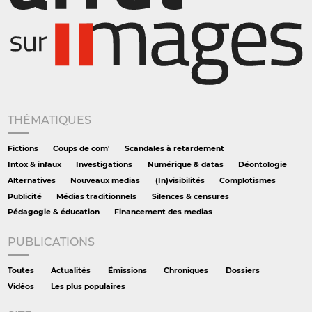
THÉMATIQUES
Fictions
Coups de com'
Scandales à retardement
Intox & infaux
Investigations
Numérique & datas
Déontologie
Alternatives
Nouveaux medias
(In)visibilités
Complotismes
Publicité
Médias traditionnels
Silences & censures
Pédagogie & éducation
Financement des medias
PUBLICATIONS
Toutes
Actualités
Émissions
Chroniques
Dossiers
Vidéos
Les plus populaires