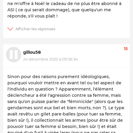
ne m'offre à Noël le cadeau de ne plus être abonné à
ASI ( ce qui serait dommage), que quelqu'un me
réponde, s'il vous plaît !
15
gillou58
24 décembre 2020 à 09:06:34
Sinon pour des raisons purement idéologiques,
pourquoi vouloir mettre en avant tel ou tel aspect de
l'individu en question ? Apparemment, l'élément
déclencheur a été l'agression contre sa femme, mais
sans qu'on puisse parler de "féminicide" (alors que les
gendarmes sont eux bel et bien morts, non ?). Le type
avait revêtu un gilet pare-balles (pour tuer sa femme,
bien sûr !), il collectionnait les armes (pour être sûr de
pouvoir tuer sa femme si besoin, bien sûr !) et était
équipé d'un fusil à visée laser (pour ne pas rater sa