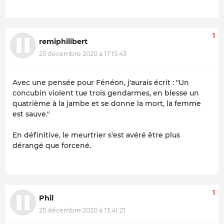
1
remiphilibert
25 décembre 2020 à 17:15:43
Avec une pensée pour Fénéon, j'aurais écrit : "Un
concubin violent tue trois gendarmes, en blesse un
quatrième à la jambe et se donne la mort, la femme
est sauve."
En définitive, le meurtrier s'est avéré être plus
dérangé que forcené.
1
Phil
25 décembre 2020 à 13:41:21