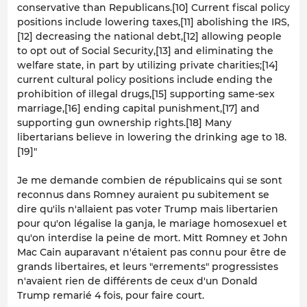
conservative than Republicans.[10] Current fiscal policy
positions include lowering taxes,[11] abolishing the IRS,
[12] decreasing the national debt,[12] allowing people
to opt out of Social Security,[13] and eliminating the
welfare state, in part by utilizing private charities;[14]
current cultural policy positions include ending the
prohibition of illegal drugs,[15] supporting same-sex
marriage,[16] ending capital punishment,[17] and
supporting gun ownership rights.[18] Many
libertarians believe in lowering the drinking age to 18.
[19]"
Je me demande combien de républicains qui se sont
reconnus dans Romney auraient pu subitement se
dire qu'ils n'allaient pas voter Trump mais libertarien
pour qu'on légalise la ganja, le mariage homosexuel et
qu'on interdise la peine de mort. Mitt Romney et John
Mac Cain auparavant n'étaient pas connu pour être de
grands libertaires, et leurs "errements" progressistes
n'avaient rien de différents de ceux d'un Donald
Trump remarié 4 fois, pour faire court.