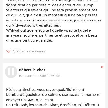
" Geneviève Delaisi de Perceval, diagnostiquant une
"identification par défaut" des électeurs de Trump,
"électeurs qui savent qu'il ne fera probablement pas
ce qu'il dit, que c'est un menteur qui ne paie pas ses
impôts, mais qui porte des valeurs auxquelles les gens
du Midwest sont très attachés".
W/i]wahou! quelle acuité ! quelle vivacité ! quelle
analyse singulière, pertinente et précoce! on a beau
dire, une particule ça aide...
0
Bébert-le-chat
15 novembre 2016 à 17:51:03
Hé, les aminches, vous savez quoi..."ils" m' ont
bombardé gauleiter de Seine & Marne...Sans même m'
envoyer un SMS, quel culot!
Gauleit...Aah, les salauds! Alors, t' as fait quoi, Bébert...t'