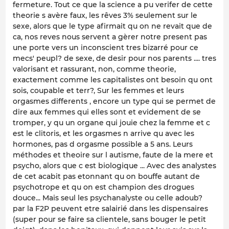
fermeture. Tout ce que la science a pu verifer de cette
theorie s avère faux, les rêves 3% seulement sur le
sexe, alors que le type afirmait qu on ne revait que de
ca, nos reves nous servent a gèrer notre present pas
une porte vers un inconscient tres bizarré pour ce
mecs' peupl? de sexe, de desir pour nos parents .... tres
valorisant et rassurant, non, comme theorie,
exactement comme les capitalistes ont besoin qu ont
sois, coupable et terr?, Sur les femmes et leurs
orgasmes differents , encore un type qui se permet de
dire aux femmes qui elles sont et evidement de se
tromper, y qu un organe qui jouie chez la femme et c
est le clitoris, et les orgasmes n arrive qu avec les
hormones, pas d orgasme possible a 5 ans. Leurs
méthodes et theoire sur l autisme, faute de la mere et
psycho, alors que c est biologique ... Avec des analystes
de cet acabit pas etonnant qu on bouffe autant de
psychotrope et qu on est champion des drogues
douce... Mais seul les psychanalyste ou celle adoub?
par la F2P peuvent etre salairié dans les dispensaires
(super pour se faire sa clientele, sans bouger le petit