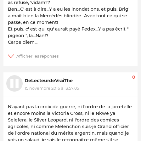
as refusé, 'vidam'!?
Ben...C' est à dire...Y a eu les inondations, et puis, Brig'
aimait bien la Mercédès blindée...Avec tout ce qui se
passe, en ce moment!
Et puis, c' est qui qu' aurait payé Fedex...Y a pas écrit "
pigeon ", là...Nan!?
Carpe diem...
0
DéLecteurdeVraiThé
15 novembre 2016 à 13:57:05
N'ayant pas la croix de guerre, ni l'ordre de la jarretelle
et encore moins la Victoria Cross, ni le Nkwe ya
Selefera, le Silver Leopard, ni l'ordre des comices
agricoles, ni comme Mélenchon suis-je Grand officier
de l'ordre national du mérite argentin, mais quand je
vois un salaud, je sais le reconnaître même s'il se