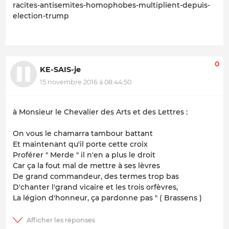
racites-antisemites-homophobes-multiplient-depuis-
election-trump
0
KE-SAIS-je
15 novembre 2016 à 08:44:50
à Monsieur le Chevalier des Arts et des Lettres :
On vous le chamarra tambour battant
Et maintenant qu'il porte cette croix
Proférer " Merde " il n'en a plus le droit
Car ça la fout mal de mettre à ses lèvres
De grand commandeur, des termes trop bas
D'chanter l'grand vicaire et les trois orfèvres,
La légion d'honneur, ça pardonne pas " ( Brassens )