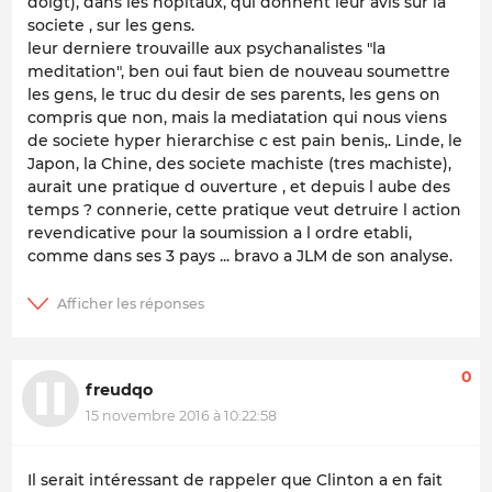
doigt), dans les hopitaux, qui donnent leur avis sur la
societe , sur les gens.
leur derniere trouvaille aux psychanalistes "la
meditation", ben oui faut bien de nouveau soumettre
les gens, le truc du desir de ses parents, les gens on
compris que non, mais la mediatation qui nous viens
de societe hyper hierarchise c est pain benis,. Linde, le
Japon, la Chine, des societe machiste (tres machiste),
aurait une pratique d ouverture , et depuis l aube des
temps ? connerie, cette pratique veut detruire l action
revendicative pour la soumission a l ordre etabli,
comme dans ses 3 pays ... bravo a JLM de son analyse.
0
freudqo
15 novembre 2016 à 10:22:58
Il serait intéressant de rappeler que Clinton a en fait