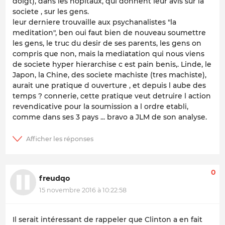
doigt), dans les hopitaux, qui donnent leur avis sur la
societe , sur les gens.
leur derniere trouvaille aux psychanalistes "la
meditation", ben oui faut bien de nouveau soumettre
les gens, le truc du desir de ses parents, les gens on
compris que non, mais la mediatation qui nous viens
de societe hyper hierarchise c est pain benis,. Linde, le
Japon, la Chine, des societe machiste (tres machiste),
aurait une pratique d ouverture , et depuis l aube des
temps ? connerie, cette pratique veut detruire l action
revendicative pour la soumission a l ordre etabli,
comme dans ses 3 pays ... bravo a JLM de son analyse.
0
freudqo
15 novembre 2016 à 10:22:58
Il serait intéressant de rappeler que Clinton a en fait