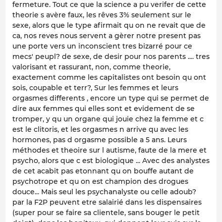
fermeture. Tout ce que la science a pu verifer de cette
theorie s avère faux, les rêves 3% seulement sur le
sexe, alors que le type afirmait qu on ne revait que de
ca, nos reves nous servent a gèrer notre present pas
une porte vers un inconscient tres bizarré pour ce
mecs' peupl? de sexe, de desir pour nos parents .... tres
valorisant et rassurant, non, comme theorie,
exactement comme les capitalistes ont besoin qu ont
sois, coupable et terr?, Sur les femmes et leurs
orgasmes differents , encore un type qui se permet de
dire aux femmes qui elles sont et evidement de se
tromper, y qu un organe qui jouie chez la femme et c
est le clitoris, et les orgasmes n arrive qu avec les
hormones, pas d orgasme possible a 5 ans. Leurs
méthodes et theoire sur l autisme, faute de la mere et
psycho, alors que c est biologique ... Avec des analystes
de cet acabit pas etonnant qu on bouffe autant de
psychotrope et qu on est champion des drogues
douce... Mais seul les psychanalyste ou celle adoub?
par la F2P peuvent etre salairié dans les dispensaires
(super pour se faire sa clientele, sans bouger le petit