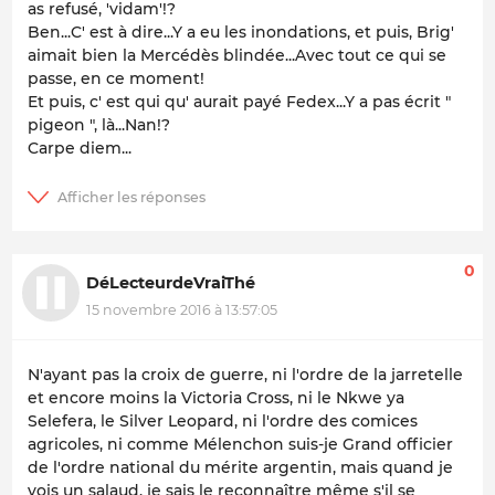
as refusé, 'vidam'!?
Ben...C' est à dire...Y a eu les inondations, et puis, Brig'
aimait bien la Mercédès blindée...Avec tout ce qui se
passe, en ce moment!
Et puis, c' est qui qu' aurait payé Fedex...Y a pas écrit "
pigeon ", là...Nan!?
Carpe diem...
0
DéLecteurdeVraiThé
15 novembre 2016 à 13:57:05
N'ayant pas la croix de guerre, ni l'ordre de la jarretelle
et encore moins la Victoria Cross, ni le Nkwe ya
Selefera, le Silver Leopard, ni l'ordre des comices
agricoles, ni comme Mélenchon suis-je Grand officier
de l'ordre national du mérite argentin, mais quand je
vois un salaud, je sais le reconnaître même s'il se