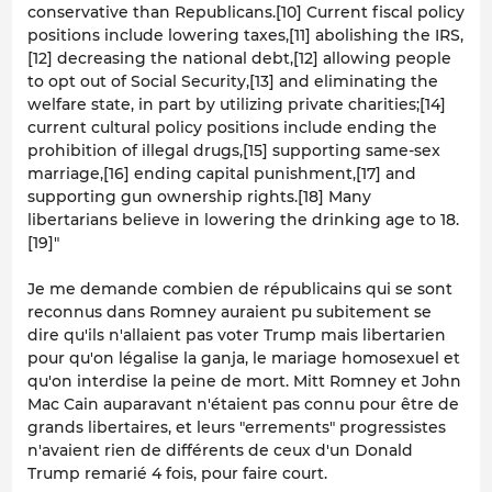
conservative than Republicans.[10] Current fiscal policy
positions include lowering taxes,[11] abolishing the IRS,
[12] decreasing the national debt,[12] allowing people
to opt out of Social Security,[13] and eliminating the
welfare state, in part by utilizing private charities;[14]
current cultural policy positions include ending the
prohibition of illegal drugs,[15] supporting same-sex
marriage,[16] ending capital punishment,[17] and
supporting gun ownership rights.[18] Many
libertarians believe in lowering the drinking age to 18.
[19]"
Je me demande combien de républicains qui se sont
reconnus dans Romney auraient pu subitement se
dire qu'ils n'allaient pas voter Trump mais libertarien
pour qu'on légalise la ganja, le mariage homosexuel et
qu'on interdise la peine de mort. Mitt Romney et John
Mac Cain auparavant n'étaient pas connu pour être de
grands libertaires, et leurs "errements" progressistes
n'avaient rien de différents de ceux d'un Donald
Trump remarié 4 fois, pour faire court.