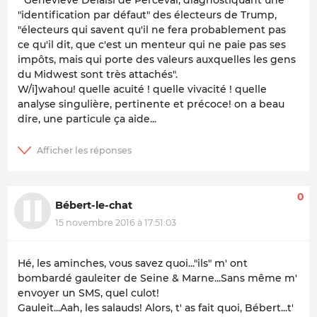
" Geneviève Delaisi de Perceval, diagnostiquant une
"identification par défaut" des électeurs de Trump,
"électeurs qui savent qu'il ne fera probablement pas
ce qu'il dit, que c'est un menteur qui ne paie pas ses
impôts, mais qui porte des valeurs auxquelles les gens
du Midwest sont très attachés".
W/i]wahou! quelle acuité ! quelle vivacité ! quelle
analyse singulière, pertinente et précoce! on a beau
dire, une particule ça aide...
0
Bébert-le-chat
15 novembre 2016 à 17:51:03
Hé, les aminches, vous savez quoi..."ils" m' ont
bombardé gauleiter de Seine & Marne...Sans même m'
envoyer un SMS, quel culot!
Gauleit...Aah, les salauds! Alors, t' as fait quoi, Bébert...t'