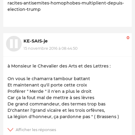
racites-antisemites-homophobes-multiplient-depuis-
election-trump
0
KE-SAIS-je
15 novembre 2016 à 08:44:50
à Monsieur le Chevalier des Arts et des Lettres :
On vous le chamarra tambour battant
Et maintenant qu'il porte cette croix
Proférer " Merde " il n'en a plus le droit
Car ça la fout mal de mettre à ses lèvres
De grand commandeur, des termes trop bas
D'chanter l'grand vicaire et les trois orfèvres,
La légion d'honneur, ça pardonne pas " ( Brassens )