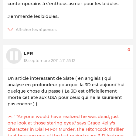
contemporains à s'enthousiasmer pour les
bidules
.
J'emmerde les
bidules
..
0
LPR
18 septembre 2011 à 11:55:12
Un article interessant de Slate ( en anglais ) qui
analyse en profondeur pourquoi la 3D est aujourd'hui
quelque chose du passe ( La 3D est officiellement
morte cet ete aux USA pour ceux qui ne le sauraient
pas encore ) )
>< " "Anyone would have realized he was dead, just
one look at those staring eyes," says Grace Kelly's
character in Dial M For Murder, the Hitchcock thriller
that became one of the last mainstream 3-D features