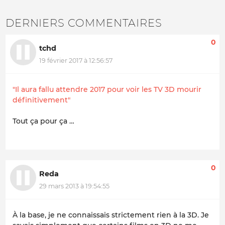
DERNIERS COMMENTAIRES
0
tchd
19 février 2017 à 12:56:57
"Il aura fallu attendre 2017 pour voir les TV 3D mourir
définitivement"
Tout ça pour ça …
0
Reda
29 mars 2013 à 19:54:55
À la base, je ne connaissais strictement rien à la 3D. Je