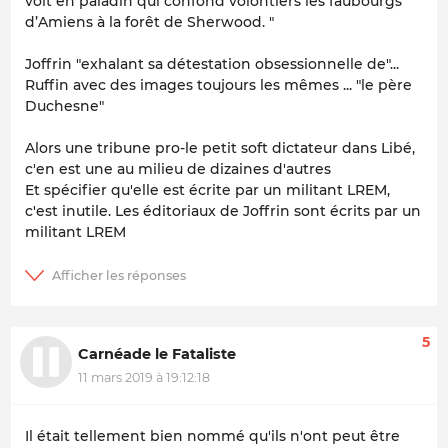
voit en paladin qui confond volontiers les faubourgs
d’Amiens à la forêt de Sherwood. "
Joffrin "exhalant sa détestation obsessionnelle de"...
Ruffin avec des images toujours les mêmes ... "le père
Duchesne"
Alors une tribune pro-le petit soft dictateur dans Libé,
c'en est une au milieu de dizaines d'autres
Et spécifier qu'elle est écrite par un militant LREM,
c'est inutile. Les éditoriaux de Joffrin sont écrits par un
militant LREM
5
Carnéade le Fataliste
11 mars 2019 à 19:12:18
Il était tellement bien nommé qu'ils n'ont peut être