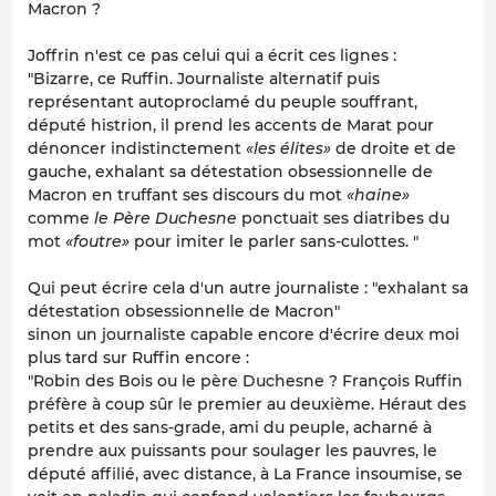
Macron ?
Joffrin n'est ce pas celui qui a écrit ces lignes :
"Bizarre, ce Ruffin. Journaliste alternatif puis
représentant autoproclamé du peuple souffrant,
député histrion, il prend les accents de Marat pour
dénoncer indistinctement
«les élites»
de droite et de
gauche, exhalant sa détestation obsessionnelle de
Macron en truffant ses discours du mot
«haine»
comme
le Père Duchesne
ponctuait ses diatribes du
mot
«foutre»
pour imiter le parler sans-culottes. "
Qui peut écrire cela d'un autre journaliste : "exhalant sa
détestation obsessionnelle de Macron"
sinon un journaliste capable encore d'écrire deux moi
plus tard sur Ruffin encore :
"Robin des Bois ou le père Duchesne ? François Ruffin
préfère à coup sûr le premier au deuxième. Héraut des
petits et des sans-grade, ami du peuple, acharné à
prendre aux puissants pour soulager les pauvres, le
député affilié, avec distance, à La France insoumise, se