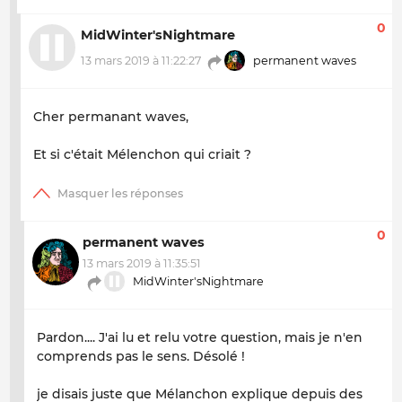
0
MidWinter'sNightmare
13 mars 2019 à 11:22:27
permanent waves
Cher permanant waves,
Et si c'était Mélenchon qui criait ?
0
permanent waves
13 mars 2019 à 11:35:51
MidWinter'sNightmare
Pardon.... J'ai lu et relu votre question, mais je n'en
comprends pas le sens. Désolé !
je disais juste que Mélanchon explique depuis des