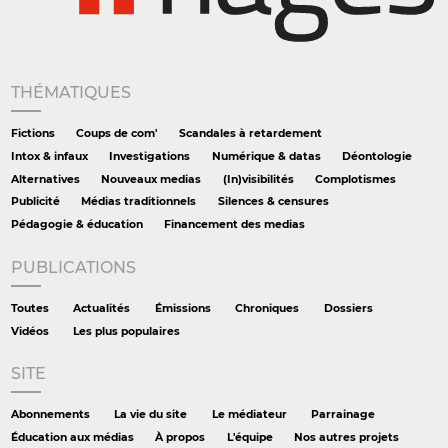
THÉMATIQUES
Fictions
Coups de com'
Scandales à retardement
Intox & infaux
Investigations
Numérique & datas
Déontologie
Alternatives
Nouveaux medias
(In)visibilités
Complotismes
Publicité
Médias traditionnels
Silences & censures
Pédagogie & éducation
Financement des medias
PUBLICATIONS
Toutes
Actualités
Émissions
Chroniques
Dossiers
Vidéos
Les plus populaires
SITE
Abonnements
La vie du site
Le médiateur
Parrainage
Éducation aux médias
À propos
L'équipe
Nos autres projets