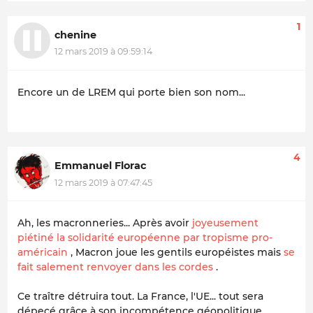
1
chenine
12 mars 2019 à 09:59:14
Encore un de LREM qui porte bien son nom...
4
Emmanuel Florac
12 mars 2019 à 07:47:45
Ah, les macronneries... Après avoir
joyeusement
piétiné la solidarité européenne par tropisme pro-
américain
, Macron joue les gentils européistes mais
se
fait salement renvoyer dans les cordes
.
Ce traître détruira tout. La France, l'UE... tout sera
dépecé grâce à son incompétence géopolitique.