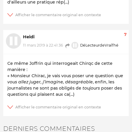
d'ailleurs une pratique rép(...)
7
Heidi
DéLecteurdeVraiThé
11 mars 2019 à 22:41:36
Ce même Joffrin qui interrogeait Chirqc de cette
manière :
« Monsieur Chirac, je vais vous poser une question
que
vous allez juger, j’imagine, désagréable
, enfin, les
journalistes ne sont pas obligés de
toujours
poser des
questions qui plaisent aux ca(...)
DERNIERS COMMENTAIRES