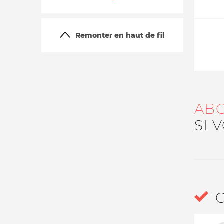
Remonter en haut de fil
AB
La vie du site
SI 