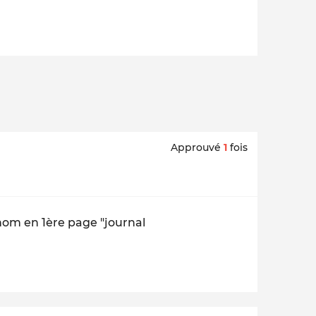
Approuvé
1
fois
 nom en 1ère page "journal