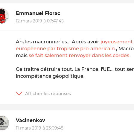
Emmanuel Florac
12 mars 2019 à 07:47:45
Ah, les macronneries... Après avoir
joyeusement pi
européenne par tropisme pro-américain
, Macro
mais
se fait salement renvoyer dans les cordes
.
Ce traître détruira tout. La France, l'UE... tout 
incompétence géopolitique.
Vacinenkov
11 mars 2019 à 23:09:48