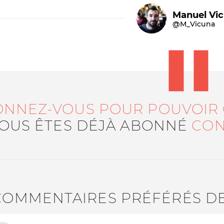
Manuel Vi
@M_Vicuna
ONNEZ-VOUS POUR POUVOIR
Le médiateur
L'équipe
VOUS ÊTES DÉJÀ ABONNÉ
CON
COMMENTAIRES PRÉFÉRÉS D