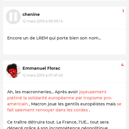
1
chenine
12 mars 2019 à 09:59:14
Encore un de LREM qui porte bien son nom...
4
Emmanuel Florac
12 mars 2019 à 07:47:45
Ah, les macronneries... Après avoir
joyeusement
piétiné la solidarité européenne par tropisme pro-
américain
, Macron joue les gentils européistes mais
se
fait salement renvoyer dans les cordes
.
Ce traître détruira tout. La France, l'UE... tout sera
dépecé grâce à son incompétence géopolitique.