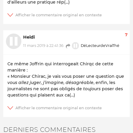
d'ailleurs une pratique rép(...)
7
Heidi
DéLecteurdeVraiThé
11 mars 2019 à 22:41:36
Ce même Joffrin qui interrogeait Chirqc de cette
manière :
« Monsieur Chirac, je vais vous poser une question
que
vous allez juger, j’imagine, désagréable
, enfin, les
journalistes ne sont pas obligés de
toujours
poser des
questions qui plaisent aux ca(...)
DERNIERS COMMENTAIRES