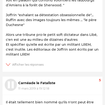
voit en paladin qui confond volontiers les faubourgs
d’Amiens à la forêt de Sherwood. "
Joffrin "exhalant sa détestation obsessionnelle de"...
Ruffin avec des images toujours les mêmes ... "le père
Duchesne"
Alors une tribune pro-le petit soft dictateur dans Libé,
c'en est une au milieu de dizaines d'autres
Et spécifier qu'elle est écrite par un militant LREM,
c'est inutile. Les éditoriaux de Joffrin sont écrits par un
militant LREM
5
Carnéade le Fataliste
11 mars 2019 à 19:12:18
Il était tellement bien nommé qu'ils n'ont peut être