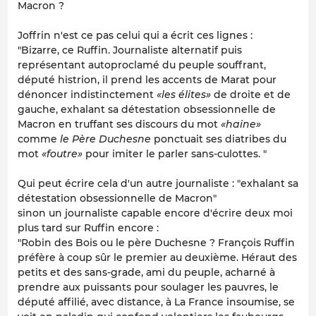
Macron ?
Joffrin n'est ce pas celui qui a écrit ces lignes :
"Bizarre, ce Ruffin. Journaliste alternatif puis
représentant autoproclamé du peuple souffrant,
député histrion, il prend les accents de Marat pour
dénoncer indistinctement
«les élites»
de droite et de
gauche, exhalant sa détestation obsessionnelle de
Macron en truffant ses discours du mot
«haine»
comme
le Père Duchesne
ponctuait ses diatribes du
mot
«foutre»
pour imiter le parler sans-culottes. "
Qui peut écrire cela d'un autre journaliste : "exhalant sa
détestation obsessionnelle de Macron"
sinon un journaliste capable encore d'écrire deux moi
plus tard sur Ruffin encore :
"Robin des Bois ou le père Duchesne ? François Ruffin
préfère à coup sûr le premier au deuxième. Héraut des
petits et des sans-grade, ami du peuple, acharné à
prendre aux puissants pour soulager les pauvres, le
député affilié, avec distance, à La France insoumise, se