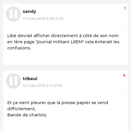
1
sandy
13 mars 2019 à 08:01:22
Libé devrait afficher directement à côté de son nom
en 1ère page "journal militant LREM" cela éviterait les
confusions.
4
tribeul
12 mars 2019 à 11:47:05
Et ça vient pleurer que la presse papier se vend
difficilement,
Bande de charlots.