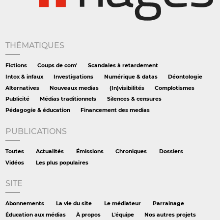
THÉMATIQUES
Fictions
Coups de com'
Scandales à retardement
Intox & infaux
Investigations
Numérique & datas
Déontologie
Alternatives
Nouveaux medias
(In)visibilités
Complotismes
Publicité
Médias traditionnels
Silences & censures
Pédagogie & éducation
Financement des medias
PUBLICATIONS
Toutes
Actualités
Émissions
Chroniques
Dossiers
Vidéos
Les plus populaires
SITE
Abonnements
La vie du site
Le médiateur
Parrainage
Éducation aux médias
À propos
L'équipe
Nos autres projets