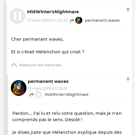
0
MidWinter'sNightmare
13 mars 2019 à 11:22:27
permanent waves
Cher permanant waves,
Et si c'était Mélenchon qui criait ?
0
permanent waves
13 mars 2019 à 11:35:51
MidWinter'sNightmare
Pardon.... J'ai lu et relu votre question, mais je n'en
comprends pas le sens. Désolé !
je disais juste que Mélanchon explique depuis des