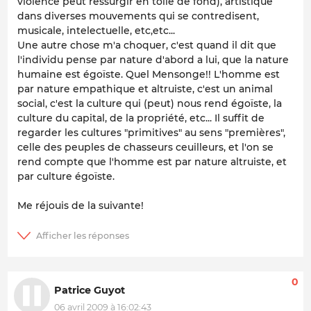
violence peut ressurgir en toile de fond), artistique
dans diverses mouvements qui se contredisent,
musicale, intelectuelle, etc,etc...
Une autre chose m'a choquer, c'est quand il dit que
l'individu pense par nature d'abord a lui, que la nature
humaine est égoïste. Quel Mensonge!! L'homme est
par nature empathique et altruiste, c'est un animal
social, c'est la culture qui (peut) nous rend égoïste, la
culture du capital, de la propriété, etc... Il suffit de
regarder les cultures "primitives" au sens "premières",
celle des peuples de chasseurs ceuilleurs, et l'on se
rend compte que l'homme est par nature altruiste, et
par culture égoïste.
Me réjouis de la suivante!
0
Patrice Guyot
06 avril 2009 à 16:02:43