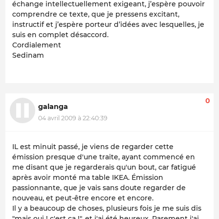
échange intellectuellement exigeant, j’espère pouvoir
comprendre ce texte, que je pressens excitant,
instructif et j’espère porteur d’idées avec lesquelles, je
suis en complet désaccord.
Cordialement
Sedinam
0
galanga
04 avril 2009 à 22:40:39
IL est minuit passé, je viens de regarder cette
émission presque d'une traite, ayant commencé en
me disant que je regarderais qu'un bout, car fatigué
après avoir monté ma table IKEA. Émission
passionnante, que je vais sans doute regarder de
nouveau, et peut-être encore et encore.
Il y a beaucoup de choses, plusieurs fois je me suis dis
"mais oui ! c'est ça !", et j'ai été heureux. Rarement j'ai