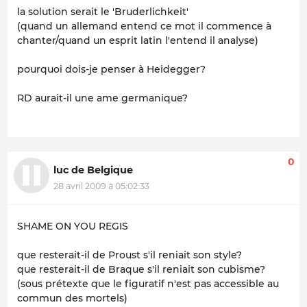
la solution serait le 'Bruderlichkeit'
(quand un allemand entend ce mot il commence à
chanter/quand un esprit latin l'entend il analyse)
pourquoi dois-je penser à Heidegger?
RD aurait-il une ame germanique?
0
luc de Belgique
28 avril 2009 à 05:02:33
SHAME ON YOU REGIS
que resterait-il de Proust s'il reniait son style?
que resterait-il de Braque s'il reniait son cubisme?
(sous prétexte que le figuratif n'est pas accessible au
commun des mortels)