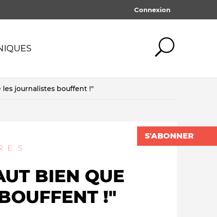
Connexion
NIQUES
 les journalistes bouffent !"
ogie
Médias traditionnels
Tout afficher
Tout afficher
mot de passe oublié ?
ives
Silences & censures
SE CONNECTER
S'ABONNER
x medias
Pédagogie & éducation
RES
lités
Financement des medias
LE BL
FAUT BIEN QUE
QUOI QU'IL EN
DAN
ismes
COÛTE
SCHNEI
BOUFFENT !"