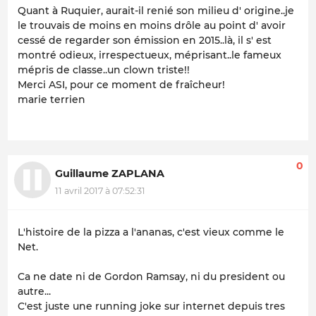
Quant à Ruquier, aurait-il renié son milieu d' origine..je
le trouvais de moins en moins drôle au point d' avoir
cessé de regarder son émission en 2015..là, il s' est
montré odieux, irrespectueux, méprisant..le fameux
mépris de classe..un clown triste!!
Merci ASI, pour ce moment de fraîcheur!
marie terrien
0
Guillaume ZAPLANA
11 avril 2017 à 07:52:31
L'histoire de la pizza a l'ananas, c'est vieux comme le
Net.
Ca ne date ni de Gordon Ramsay, ni du president ou
autre...
C'est juste une running joke sur internet depuis tres