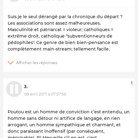
Suis je le seul dérangé par la chronique du départ ?
Les associations sont assez malheureuses.
Masculinité et patriarcat = violeur; catholiques =
extrême droit, catholique "subventionneurs de
pédophiles". Ce genre de bien bien-pensance est
complètement main-stream; tellement facile.
1
J.
08 avril 2017 à 07:57:56
Poutou est un homme de conviction c’est entendu, un
homme sans détour ni artifice de langage, en rien
arrogant, un homme sympathique et charmant, et
donc paraissant inoffensif (par conséquent,
méprisable). Et Merveille s’il en est, c’est