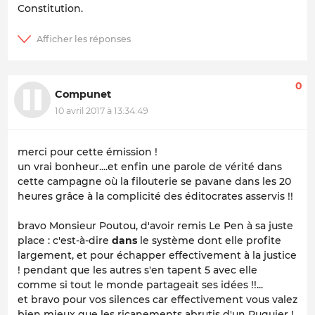
Constitution.
0
Compunet
10 avril 2017 à 13:34:49
merci pour cette émission !
un vrai bonheur....et enfin une parole de vérité dans
cette campagne où la filouterie se pavane dans les 20
heures grâce à la complicité des éditocrates asservis !!
bravo Monsieur Poutou, d'avoir remis Le Pen à sa juste
place : c'est-à-dire
dans
le système dont elle profite
largement, et pour échapper effectivement à la justice
! pendant que les autres s'en tapent 5 avec elle
comme si tout le monde partageait ses idées !!...
et bravo pour vos silences car effectivement vous valez
bien mieux que les ricanements abrutis d'un Ruquier !