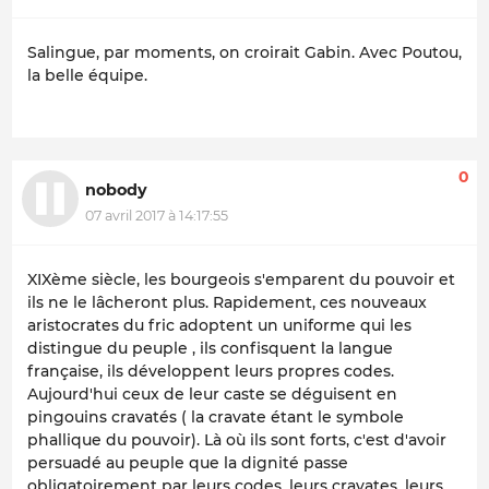
Salingue, par moments, on croirait Gabin. Avec Poutou,
la belle équipe.
0
nobody
07 avril 2017 à 14:17:55
XIXème siècle, les bourgeois s'emparent du pouvoir et
ils ne le lâcheront plus. Rapidement, ces nouveaux
aristocrates du fric adoptent un uniforme qui les
distingue du peuple , ils confisquent la langue
française, ils développent leurs propres codes.
Aujourd'hui ceux de leur caste se déguisent en
pingouins cravatés ( la cravate étant le symbole
phallique du pouvoir). Là où ils sont forts, c'est d'avoir
persuadé au peuple que la dignité passe
obligatoirement par leurs codes, leurs cravates, leurs