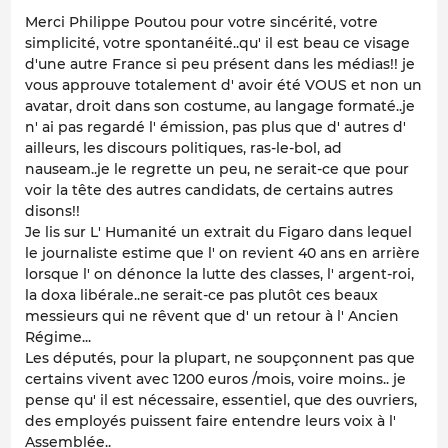
Merci Philippe Poutou pour votre sincérité, votre
simplicité, votre spontanéité..qu' il est beau ce visage
d'une autre France si peu présent dans les médias!! je
vous approuve totalement d' avoir été VOUS et non un
avatar, droit dans son costume, au langage formaté..je
n' ai pas regardé l' émission, pas plus que d' autres d'
ailleurs, les discours politiques, ras-le-bol, ad
nauseam..je le regrette un peu, ne serait-ce que pour
voir la tête des autres candidats, de certains autres
disons!!
Je lis sur L' Humanité un extrait du Figaro dans lequel
le journaliste estime que l' on revient 40 ans en arrière
lorsque l' on dénonce la lutte des classes, l' argent-roi,
la doxa libérale..ne serait-ce pas plutôt ces beaux
messieurs qui ne rêvent que d' un retour à l' Ancien
Régime...
Les députés, pour la plupart, ne soupçonnent pas que
certains vivent avec 1200 euros /mois, voire moins.. je
pense qu' il est nécessaire, essentiel, que des ouvriers,
des employés puissent faire entendre leurs voix à l'
Assemblée..