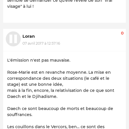
semble se demander ce qu'elle révèle de
son
"vrai
visage" à lui !
0
Loran
07 avril 2017 à 12:57:16
L'émission n'est pas mauvaise.
Rose-Marie est en revanche moyenne. La mise en
correspondance des deux situations (le café et le
stage) est une bonne idée,
mais à la fin, encore, la relativisation de ce que sont
Daech et le Djihadisme.
Daech ce sont beaucoup de morts et beaucoup de
souffrances.
Les couillons dans le Vercors, ben... ce sont des