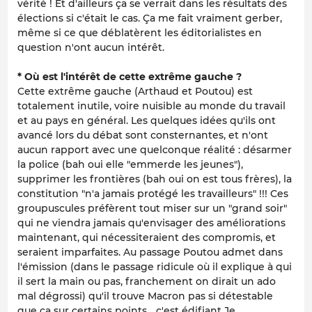
vérité ! Et d'ailleurs ça se verrait dans les résultats des
élections si c'était le cas. Ça me fait vraiment gerber,
même si ce que déblatèrent les éditorialistes en
question n'ont aucun intérêt.
* Où est l'intérêt de cette extrême gauche ?
Cette extrême gauche (Arthaud et Poutou) est
totalement inutile, voire nuisible au monde du travail
et au pays en général. Les quelques idées qu'ils ont
avancé lors du débat sont consternantes, et n'ont
aucun rapport avec une quelconque réalité : désarmer
la police (bah oui elle "emmerde les jeunes"),
supprimer les frontières (bah oui on est tous frères), la
constitution "n'a jamais protégé les travailleurs" !!! Ces
groupuscules préfèrent tout miser sur un "grand soir"
qui ne viendra jamais qu'envisager des améliorations
maintenant, qui nécessiteraient des compromis, et
seraient imparfaites. Au passage Poutou admet dans
l'émission (dans le passage ridicule où il explique à qui
il sert la main ou pas, franchement on dirait un ado
mal dégrossi) qu'il trouve Macron pas si détestable
que ça sur certains points... c'est édifiant.Je