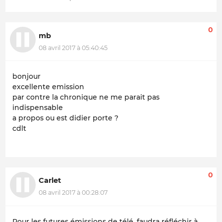
0
mb
08 avril 2017 à 05:40:45
bonjour
excellente emission
par contre la chronique ne me parait pas
indispensable
a propos ou est didier porte ?
cdlt
0
Carlet
08 avril 2017 à 00:28:07
Pour les futures émissions de télé, faudra réfléchir à