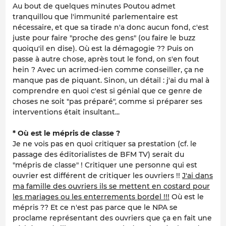
Au bout de quelques minutes Poutou admet
tranquillou que l'immunité parlementaire est
nécessaire, et que sa tirade n'a donc aucun fond, c'est
juste pour faire "proche des gens" (ou faire le buzz
quoiqu'il en dise). Où est la démagogie ?? Puis on
passe à autre chose, après tout le fond, on s'en fout
hein ? Avec un acrimed-ien comme conseiller, ça ne
manque pas de piquant. Sinon, un détail : j'ai du mal à
comprendre en quoi c'est si génial que ce genre de
choses ne soit "pas préparé", comme si préparer ses
interventions était insultant...
* Où est le mépris de classe ?
Je ne vois pas en quoi critiquer sa prestation (cf. le
passage des éditorialistes de BFM TV) serait du
"mépris de classe" ! Critiquer une personne qui est
ouvrier est différent de critiquer les ouvriers !!
J'ai dans
ma famille des ouvriers ils se mettent en costard pour
les mariages ou les enterrements bordel !!!
Où est le
mépris ?? Et ce n'est pas parce que le NPA se
proclame représentant des ouvriers que ça en fait une