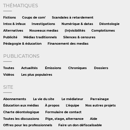
THÉMATIQUES
Fictions
Coups de com'
Scandales à retardement
Intox & infaux
Investigations
Numérique & datas
Déontologie
Alternatives
Nouveaux medias
(In)visibilités
Complotismes
Publicité
Médias traditionnels
Silences & censures
Pédagogie & éducation
Financement des medias
PUBLICATIONS
Toutes
Actualités
Émissions
Chroniques
Dossiers
Vidéos
Les plus populaires
SITE
Abonnements
La vie du site
Le médiateur
Parrainage
Éducation aux médias
À propos
L'équipe
Nos autres projets
Charte déontologique
Formulaire de contact
Toutes les discussions
Pige, stage, alternance
Aide
Offres pour les professionnels
Faire un don défiscalisable