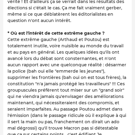
vérité ! Et d'ailleurs ça se verrait dans les résultats des
élections si c'était le cas. Ça me fait vraiment gerber,
même si ce que déblatèrent les éditorialistes en
question n'ont aucun intérêt.
* Où est l'intérêt de cette extrême gauche ?
Cette extrême gauche (Arthaud et Poutou) est
totalement inutile, voire nuisible au monde du travail
et au pays en général. Les quelques idées qu'ils ont
avancé lors du débat sont consternantes, et n'ont
aucun rapport avec une quelconque réalité : désarmer
la police (bah oui elle "emmerde les jeunes"),
supprimer les frontières (bah oui on est tous frères), la
constitution "n'a jamais protégé les travailleurs" !!! Ces
groupuscules préfèrent tout miser sur un "grand soir"
qui ne viendra jamais qu'envisager des améliorations
maintenant, qui nécessiteraient des compromis, et
seraient imparfaites. Au passage Poutou admet dans
l'émission (dans le passage ridicule où il explique à qui
il sert la main ou pas, franchement on dirait un ado
mal dégrossi) qu'il trouve Macron pas si détestable
que ça sur certains points... c'est édifiant.Je