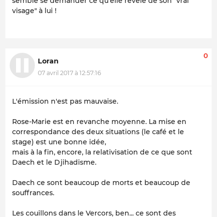
semble se demander ce qu'elle révèle de
son
"vrai
visage" à lui !
0
Loran
07 avril 2017 à 12:57:16
L'émission n'est pas mauvaise.
Rose-Marie est en revanche moyenne. La mise en
correspondance des deux situations (le café et le
stage) est une bonne idée,
mais à la fin, encore, la relativisation de ce que sont
Daech et le Djihadisme.
Daech ce sont beaucoup de morts et beaucoup de
souffrances.
Les couillons dans le Vercors, ben... ce sont des