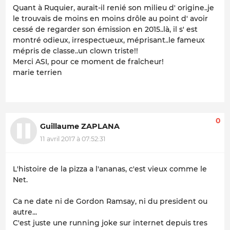
Quant à Ruquier, aurait-il renié son milieu d' origine..je
le trouvais de moins en moins drôle au point d' avoir
cessé de regarder son émission en 2015..là, il s' est
montré odieux, irrespectueux, méprisant..le fameux
mépris de classe..un clown triste!!
Merci ASI, pour ce moment de fraîcheur!
marie terrien
0
Guillaume ZAPLANA
11 avril 2017 à 07:52:31
L'histoire de la pizza a l'ananas, c'est vieux comme le
Net.
Ca ne date ni de Gordon Ramsay, ni du president ou
autre...
C'est juste une running joke sur internet depuis tres