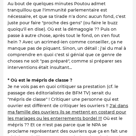
Au bout de quelques minutes Poutou admet
tranquillou que l'immunité parlementaire est
nécessaire, et que sa tirade n'a donc aucun fond, c'est
juste pour faire "proche des gens" (ou faire le buzz
quoiqu'il en dise). Où est la démagogie ?? Puis on
passe à autre chose, après tout le fond, on s'en fout
hein ? Avec un acrimed-ien comme conseiller, ça ne
manque pas de piquant. Sinon, un détail : j'ai du mal à
comprendre en quoi c'est si génial que ce genre de
choses ne soit "pas préparé", comme si préparer ses
interventions était insultant...
* Où est le mépris de classe ?
Je ne vois pas en quoi critiquer sa prestation (cf. le
passage des éditorialistes de BFM TV) serait du
"mépris de classe" ! Critiquer une personne qui est
ouvrier est différent de critiquer les ouvriers !!
J'ai dans
ma famille des ouvriers ils se mettent en costard pour
les mariages ou les enterrements bordel !!!
Où est le
mépris ?? Et ce n'est pas parce que le NPA se
proclame représentant des ouvriers que ça en fait une