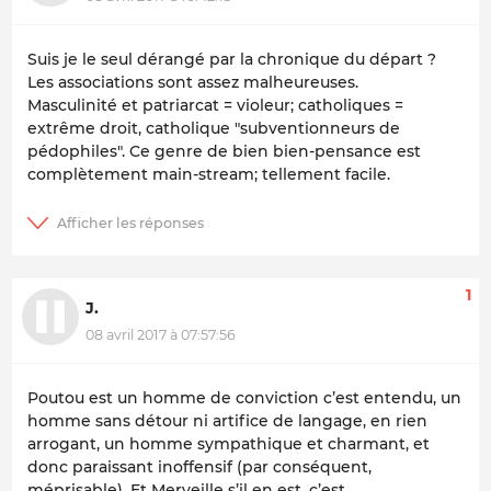
Suis je le seul dérangé par la chronique du départ ?
Les associations sont assez malheureuses.
Masculinité et patriarcat = violeur; catholiques =
extrême droit, catholique "subventionneurs de
pédophiles". Ce genre de bien bien-pensance est
complètement main-stream; tellement facile.
1
J.
08 avril 2017 à 07:57:56
Poutou est un homme de conviction c’est entendu, un
homme sans détour ni artifice de langage, en rien
arrogant, un homme sympathique et charmant, et
donc paraissant inoffensif (par conséquent,
méprisable). Et Merveille s’il en est, c’est