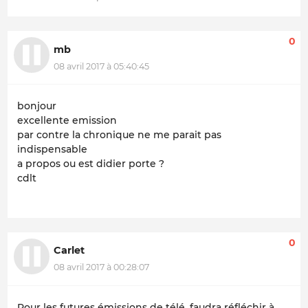
0
mb
08 avril 2017 à 05:40:45
bonjour
excellente emission
par contre la chronique ne me parait pas
indispensable
a propos ou est didier porte ?
cdlt
0
Carlet
08 avril 2017 à 00:28:07
Pour les futures émissions de télé, faudra réfléchir à