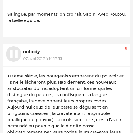
Salingue, par moments, on croirait Gabin. Avec Poutou,
la belle équipe.
0
nobody
07 avril 2017 à 14:17:55
XIXème siècle, les bourgeois s'emparent du pouvoir et
ils ne le lâcheront plus. Rapidement, ces nouveaux
aristocrates du fric adoptent un uniforme qui les
distingue du peuple , ils confisquent la langue
française, ils développent leurs propres codes.
Aujourd'hui ceux de leur caste se déguisent en
pingouins cravatés ( la cravate étant le symbole
phallique du pouvoir). Là où ils sont forts, c'est d'avoir
persuadé au peuple que la dignité passe
obligatoirement par leurs codes, leurs cravates, leurs