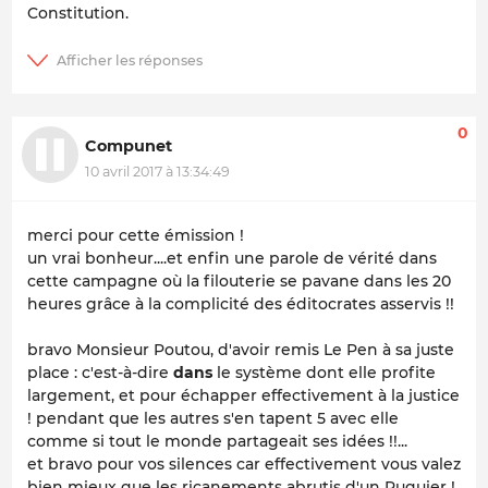
Constitution.
0
Compunet
10 avril 2017 à 13:34:49
merci pour cette émission !
un vrai bonheur....et enfin une parole de vérité dans
cette campagne où la filouterie se pavane dans les 20
heures grâce à la complicité des éditocrates asservis !!
bravo Monsieur Poutou, d'avoir remis Le Pen à sa juste
place : c'est-à-dire
dans
le système dont elle profite
largement, et pour échapper effectivement à la justice
! pendant que les autres s'en tapent 5 avec elle
comme si tout le monde partageait ses idées !!...
et bravo pour vos silences car effectivement vous valez
bien mieux que les ricanements abrutis d'un Ruquier !