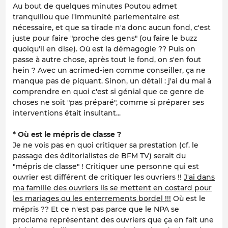
Au bout de quelques minutes Poutou admet
tranquillou que l'immunité parlementaire est
nécessaire, et que sa tirade n'a donc aucun fond, c'est
juste pour faire "proche des gens" (ou faire le buzz
quoiqu'il en dise). Où est la démagogie ?? Puis on
passe à autre chose, après tout le fond, on s'en fout
hein ? Avec un acrimed-ien comme conseiller, ça ne
manque pas de piquant. Sinon, un détail : j'ai du mal à
comprendre en quoi c'est si génial que ce genre de
choses ne soit "pas préparé", comme si préparer ses
interventions était insultant...
* Où est le mépris de classe ?
Je ne vois pas en quoi critiquer sa prestation (cf. le
passage des éditorialistes de BFM TV) serait du
"mépris de classe" ! Critiquer une personne qui est
ouvrier est différent de critiquer les ouvriers !!
J'ai dans
ma famille des ouvriers ils se mettent en costard pour
les mariages ou les enterrements bordel !!!
Où est le
mépris ?? Et ce n'est pas parce que le NPA se
proclame représentant des ouvriers que ça en fait une