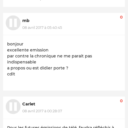
0
mb
08 avril 2017 à 05:40:45
bonjour
excellente emission
par contre la chronique ne me parait pas
indispensable
a propos ou est didier porte ?
cdlt
0
Carlet
08 avril 2017 à 00:28:07
Pour les futures émissions de télé, faudra réfléchir à