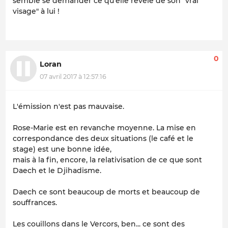
semble se demander ce qu'elle révèle de
son
"vrai
visage" à lui !
0
Loran
07 avril 2017 à 12:57:16
L'émission n'est pas mauvaise.
Rose-Marie est en revanche moyenne. La mise en
correspondance des deux situations (le café et le
stage) est une bonne idée,
mais à la fin, encore, la relativisation de ce que sont
Daech et le Djihadisme.
Daech ce sont beaucoup de morts et beaucoup de
souffrances.
Les couillons dans le Vercors, ben... ce sont des