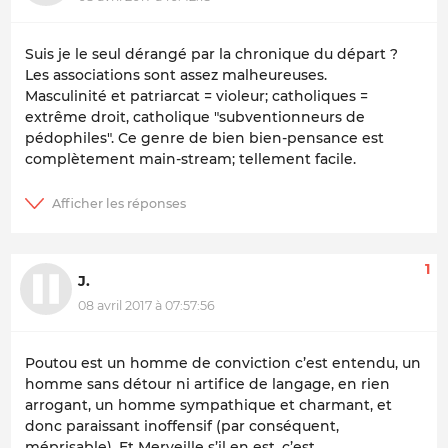
Suis je le seul dérangé par la chronique du départ ?
Les associations sont assez malheureuses.
Masculinité et patriarcat = violeur; catholiques =
extrême droit, catholique "subventionneurs de
pédophiles". Ce genre de bien bien-pensance est
complètement main-stream; tellement facile.
1
J.
08 avril 2017 à 07:57:56
Poutou est un homme de conviction c’est entendu, un
homme sans détour ni artifice de langage, en rien
arrogant, un homme sympathique et charmant, et
donc paraissant inoffensif (par conséquent,
méprisable). Et Merveille s’il en est, c’est