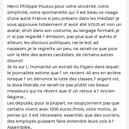
Merci Philippe Poutou pour votre sincérité, votre
simplicité, votre spontanéité..qu' il est beau ce visage
d'une autre France si peu présent dans les médias!! je
vous approuve totalement d' avoir été VOUS et non un
avatar, droit dans son costume, au langage formaté..je
n' ai pas regardé l' émission, pas plus que d' autres d'
ailleurs, les discours politiques, ras-le-bol, ad
nauseam..je le regrette un peu, ne serait-ce que pour
voir la tête des autres candidats, de certains autres
disons!!
Je lis sur L' Humanité un extrait du Figaro dans lequel
le journaliste estime que l' on revient 40 ans en arrière
lorsque l' on dénonce la lutte des classes, l' argent-roi,
la doxa libérale..ne serait-ce pas plutôt ces beaux
messieurs qui ne rêvent que d' un retour à l' Ancien
Régime...
Les députés, pour la plupart, ne soupçonnent pas que
certains vivent avec 1200 euros /mois, voire moins.. je
pense qu' il est nécessaire, essentiel, que des ouvriers,
des employés puissent faire entendre leurs voix à l'
Assemblée..