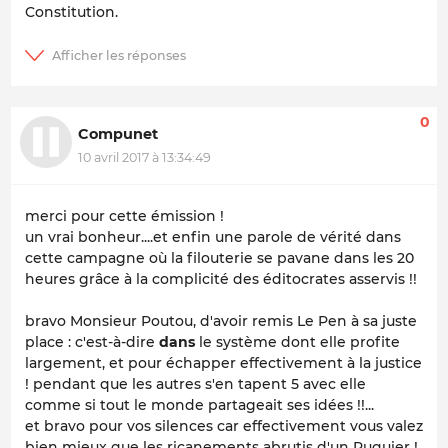
Constitution.
0
Compunet
10 avril 2017 à 13:34:49
merci pour cette émission !
un vrai bonheur....et enfin une parole de vérité dans
cette campagne où la filouterie se pavane dans les 20
heures grâce à la complicité des éditocrates asservis !!
bravo Monsieur Poutou, d'avoir remis Le Pen à sa juste
place : c'est-à-dire
dans
le système dont elle profite
largement, et pour échapper effectivement à la justice
! pendant que les autres s'en tapent 5 avec elle
comme si tout le monde partageait ses idées !!...
et bravo pour vos silences car effectivement vous valez
bien mieux que les ricanements abrutis d'un Ruquier !