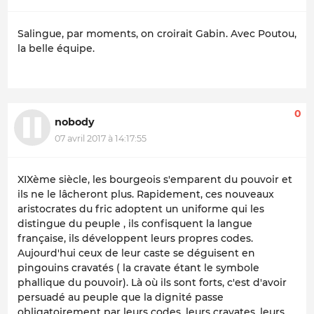
Salingue, par moments, on croirait Gabin. Avec Poutou,
la belle équipe.
0
nobody
07 avril 2017 à 14:17:55
XIXème siècle, les bourgeois s'emparent du pouvoir et
ils ne le lâcheront plus. Rapidement, ces nouveaux
aristocrates du fric adoptent un uniforme qui les
distingue du peuple , ils confisquent la langue
française, ils développent leurs propres codes.
Aujourd'hui ceux de leur caste se déguisent en
pingouins cravatés ( la cravate étant le symbole
phallique du pouvoir). Là où ils sont forts, c'est d'avoir
persuadé au peuple que la dignité passe
obligatoirement par leurs codes, leurs cravates, leurs