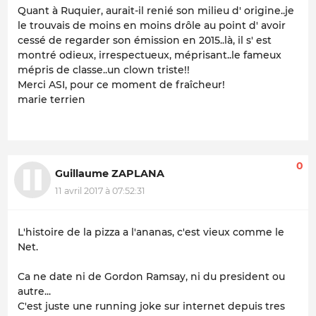
Quant à Ruquier, aurait-il renié son milieu d' origine..je
le trouvais de moins en moins drôle au point d' avoir
cessé de regarder son émission en 2015..là, il s' est
montré odieux, irrespectueux, méprisant..le fameux
mépris de classe..un clown triste!!
Merci ASI, pour ce moment de fraîcheur!
marie terrien
0
Guillaume ZAPLANA
11 avril 2017 à 07:52:31
L'histoire de la pizza a l'ananas, c'est vieux comme le
Net.
Ca ne date ni de Gordon Ramsay, ni du president ou
autre...
C'est juste une running joke sur internet depuis tres