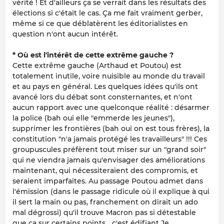
vérité ! Et d'ailleurs ça se verrait dans les résultats des
élections si c'était le cas. Ça me fait vraiment gerber,
même si ce que déblatèrent les éditorialistes en
question n'ont aucun intérêt.
* Où est l'intérêt de cette extrême gauche ?
Cette extrême gauche (Arthaud et Poutou) est
totalement inutile, voire nuisible au monde du travail
et au pays en général. Les quelques idées qu'ils ont
avancé lors du débat sont consternantes, et n'ont
aucun rapport avec une quelconque réalité : désarmer
la police (bah oui elle "emmerde les jeunes"),
supprimer les frontières (bah oui on est tous frères), la
constitution "n'a jamais protégé les travailleurs" !!! Ces
groupuscules préfèrent tout miser sur un "grand soir"
qui ne viendra jamais qu'envisager des améliorations
maintenant, qui nécessiteraient des compromis, et
seraient imparfaites. Au passage Poutou admet dans
l'émission (dans le passage ridicule où il explique à qui
il sert la main ou pas, franchement on dirait un ado
mal dégrossi) qu'il trouve Macron pas si détestable
que ça sur certains points... c'est édifiant.Je