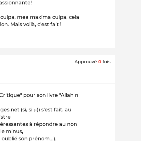
passionnante!
a culpa, mea maxima culpa, cela
n. Mais voilà, c'est fait !
Approuvé
0
fois
itique" pour son livre "Allah n'
t (si, si ;-)) s'est fait, au
istre
ntéressantes à répondre au non
 le minus,
 oublié son prénom...).