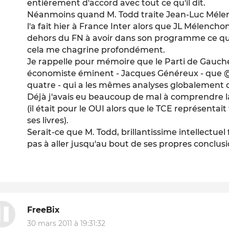
entièrement d'accord avec tout ce qu'il dit.
Néanmoins quand M. Todd traite Jean-Luc Méle
l'a fait hier à France Inter alors que JL Mélenchon
dehors du FN à avoir dans son programme ce q
cela me chagrine profondément.
Je rappelle pour mémoire que le Parti de Gauc
économiste éminent - Jacques Généreux - que @s
quatre - qui a les mêmes analyses globalement 
Déjà j'avais eu beaucoup de mal à comprendre la
(il était pour le OUI alors que le TCE représentai
ses livres).
Serait-ce que M. Todd, brillantissime intellectuel f
pas à aller jusqu'au bout de ses propres conclusi
FreeBix
30 mars 2011 à 19:31:32