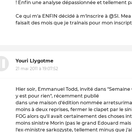
! Enfin une analyse dépassionnée et tellement 
Ce qui m'a ENFIN décidé à m'inscrire à @SI. Me
faisait des mois que je traînais pour mon inscriptio
Youri Llygotme
21 mai 2011 à 19:07:52
Hier soir, Emmanuel Todd, invité dans "Semaine Cr
y est pour rien", récemment publié
dans une maison d'édition nommée arretsurimages.ne
moins à deux reprises, fermer le clapet par le sin
FOG alors qu'il avait certainement des choses i
moins sinistre Morin (pas le grand Edouard mais
l'ex-ministre sarkozyste, tellement minus que j'ai