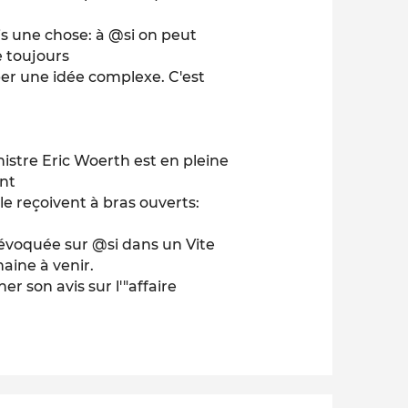
 une chose: à @si on peut
e toujours
per une idée complexe. C'est
istre Eric Woerth est en pleine
ent
e reçoivent à bras ouverts:
 évoquée sur @si dans un Vite
maine à venir.
er son avis sur l'"affaire