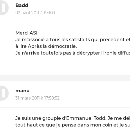
Badd
02 avril 2011 à 19:10:11
Merci ASI
Je m'associe à tous les satisfaits qui précèdent et l
à lire
Après la démocratie
.
Je n'arrive toutefois pas à
décrypter
l'ironie diff
manu
31 mars 2011 à 17:58:52
Je suis une groupie d'Emmanuel Todd. Je me délect
tout haut ce que je pense dans mon coin et je su