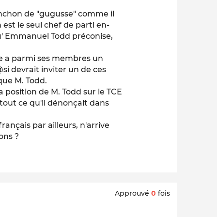
nchon de "gugusse" comme il
 est le seul chef de parti en-
u' Emmanuel Todd préconise,
he a parmi ses membres un
i devrait inviter un de ces
que M. Todd.
 position de M. Todd sur le TCE
t tout ce qu'il dénonçait dans
rançais par ailleurs, n'arrive
ons ?
Approuvé
0
fois