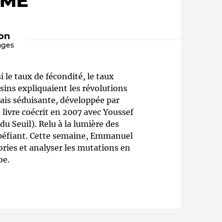
ÈME"
ion
ages
i le taux de fécondité, le taux
sins expliquaient les révolutions
mais séduisante, développée par
ivre coécrit en 2007 avec Youssef
Qui sommes-nous ?
u Seuil). Relu à la lumière des
upéfiant. Cette semaine, Emmanuel
ories et analyser les mutations en
be.