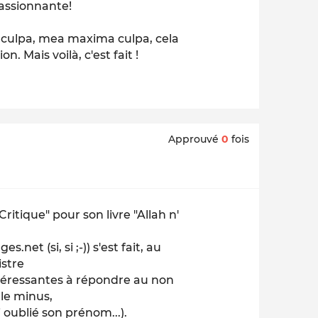
passionnante!
a culpa, mea maxima culpa, cela
n. Mais voilà, c'est fait !
Approuvé
0
fois
itique" pour son livre "Allah n'
t (si, si ;-)) s'est fait, au
istre
ntéressantes à répondre au non
 le minus,
 oublié son prénom...).