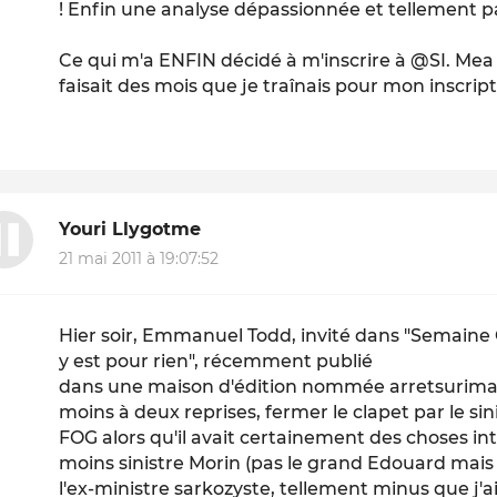
! Enfin une analyse dépassionnée et tellement 
Ce qui m'a ENFIN décidé à m'inscrire à @SI. Me
faisait des mois que je traînais pour mon inscriptio
Youri Llygotme
21 mai 2011 à 19:07:52
Hier soir, Emmanuel Todd, invité dans "Semaine Cr
y est pour rien", récemment publié
dans une maison d'édition nommée arretsurimages.ne
moins à deux reprises, fermer le clapet par le sin
FOG alors qu'il avait certainement des choses i
moins sinistre Morin (pas le grand Edouard mais
l'ex-ministre sarkozyste, tellement minus que j'ai