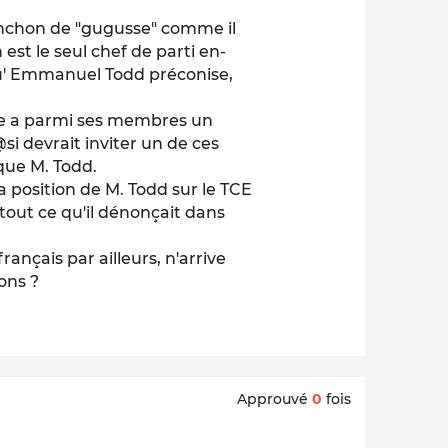
nchon de "gugusse" comme il
 est le seul chef de parti en-
u' Emmanuel Todd préconise,
he a parmi ses membres un
i devrait inviter un de ces
que M. Todd.
 position de M. Todd sur le TCE
t tout ce qu'il dénonçait dans
rançais par ailleurs, n'arrive
ons ?
Approuvé
0
fois