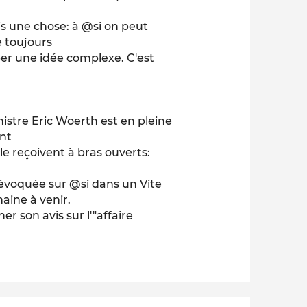
 une chose: à @si on peut
e toujours
per une idée complexe. C'est
istre Eric Woerth est en pleine
ent
e reçoivent à bras ouverts:
 évoquée sur @si dans un Vite
maine à venir.
er son avis sur l'"affaire