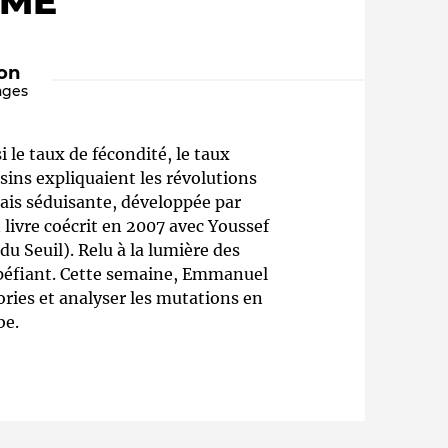
ÈME"
ion
ages
i le taux de fécondité, le taux
sins expliquaient les révolutions
mais séduisante, développée par
ivre coécrit en 2007 avec Youssef
Qui sommes-nous ?
u Seuil). Relu à la lumière des
upéfiant. Cette semaine, Emmanuel
ories et analyser les mutations en
be.