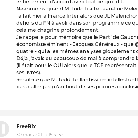
entièrement d'accord avec tout ce qu'il dit.
Néanmoins quand M. Todd traite Jean-Luc Méle
l'a fait hier à France Inter alors que JL Mélenchon
dehors du FN à avoir dans son programme ce q
cela me chagrine profondément.
Je rappelle pour mémoire que le Parti de Gauc
économiste éminent - Jacques Généreux - que @s
quatre - qui a les mêmes analyses globalement 
Déjà j'avais eu beaucoup de mal à comprendre la
(il était pour le OUI alors que le TCE représentai
ses livres).
Serait-ce que M. Todd, brillantissime intellectuel f
pas à aller jusqu'au bout de ses propres conclusi
FreeBix
30 mars 2011 à 19:31:32