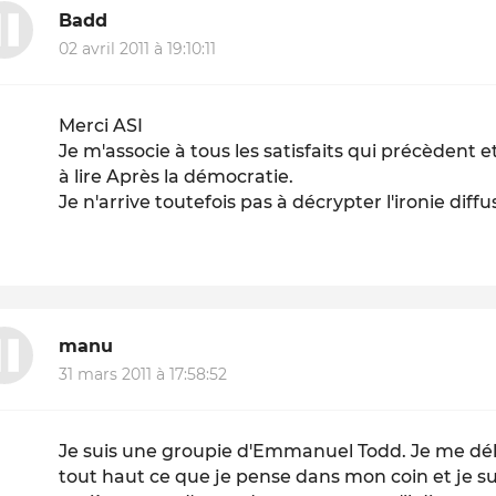
Badd
02 avril 2011 à 19:10:11
Merci ASI
Je m'associe à tous les satisfaits qui précèdent et l
à lire
Après la démocratie
.
Je n'arrive toutefois pas à
décrypter
l'ironie diff
manu
31 mars 2011 à 17:58:52
Je suis une groupie d'Emmanuel Todd. Je me délect
tout haut ce que je pense dans mon coin et je su