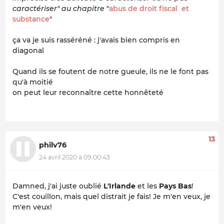
caractériser" au chapitre
"
abus de droit fiscal et
substance
"
ça va je suis rasséréné : j'avais bien compris en
diagonal
Quand ils se foutent de notre gueule, ils ne le font pas
qu'à moitié
on peut leur reconnaître cette honnêteté
13
philv76
24 avril 2020 à 09:00:43
Damned, j'ai juste oublié
L'Irlande
et les
Pays Bas
!
C'est couillon, mais quel distrait je fais! Je m'en veux, je
m'en veux!