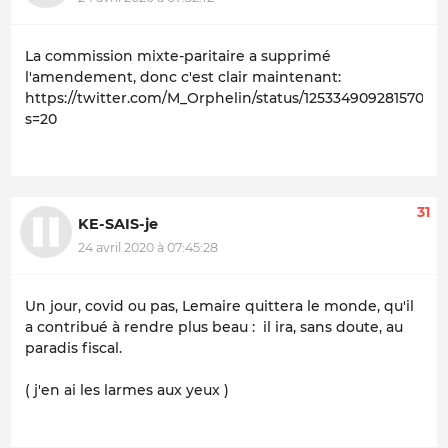
La commission mixte-paritaire a supprimé
l'amendement, donc c'est clair maintenant:
https://twitter.com/M_Orphelin/status/12533490928157081
s=20
31
KE-SAIS-je
24 avril 2020 à 07:45:28
Un jour, covid ou pas, Lemaire quittera le monde, qu'il
a contribué à rendre plus beau : il ira, sans doute, au
paradis fiscal.
( j'en ai les larmes aux yeux )