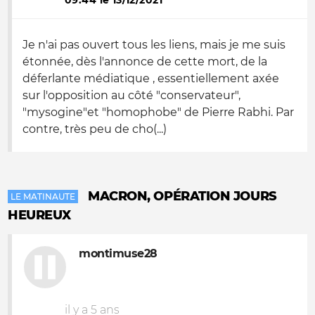
09:44 le 13/12/2021
Je n'ai pas ouvert tous les liens, mais je me suis
étonnée, dès l'annonce de cette mort, de la
déferlante médiatique , essentiellement axée
sur l'opposition au côté "conservateur",
"mysogine"et "homophobe" de Pierre Rabhi. Par
contre, très peu de cho(...)
MACRON, OPÉRATION JOURS
LE MATINAUTE
HEUREUX
montimuse28
il y a 5 ans