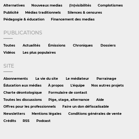
Alternatives
Nouveaux medias
(In)visibilités
Complotismes
Publicité
Médias traditionnels
Silences & censures
Pédagogie & éducation
Financement des medias
PUBLICATIONS
Toutes
Actualités
Émissions
Chroniques
Dossiers
Vidéos
Les plus populaires
SITE
Abonnements
La vie du site
Le médiateur
Parrainage
Éducation aux médias
À propos
L'équipe
Nos autres projets
Charte déontologique
Formulaire de contact
Toutes les discussions
Pige, stage, alternance
Aide
Offres pour les professionnels
Faire un don défiscalisable
Newsletters
Mentions légales
Conditions générales de vente
Crédits
RSS
Podcast