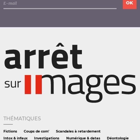
THÉMATIQUES
Fictions
Coups de com'
Scandales à retardement
Intox & infaux
Investigations
Numérique & datas
Déontologie