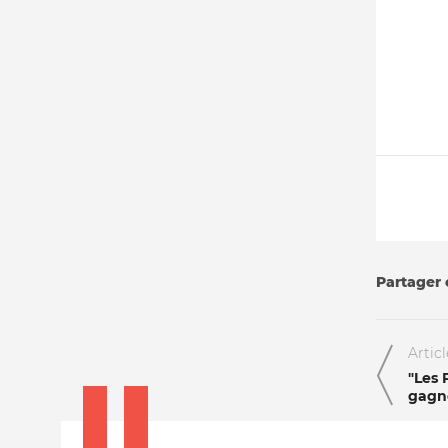
Partager c
Artic
"Les
gagn