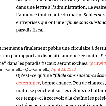
dans une lettre à l'administration, Le Maire
l'annonce tonitruante du matin. Seules sero
entreprises qui
ont une
"filiale sans substa
paradis fiscal.
rnement a finalement publié une circulaire à desti
tion par rapport au dispositif annoncé ce matin. Seu
e" dans les paradis fiscaux seront exclues.
pic.tw
n Parrinello (@QParrinello)
April 23, 2020
Qu'est-ce qu'une
"filiale sans substance éc
déterminer
, bonne chance. Peu de chances, 
matin se penchent sur les détails de l'affair
ces temps-ci à recevoir à la chaîne les pré
de l'épisode : caramba, encore raté pour le