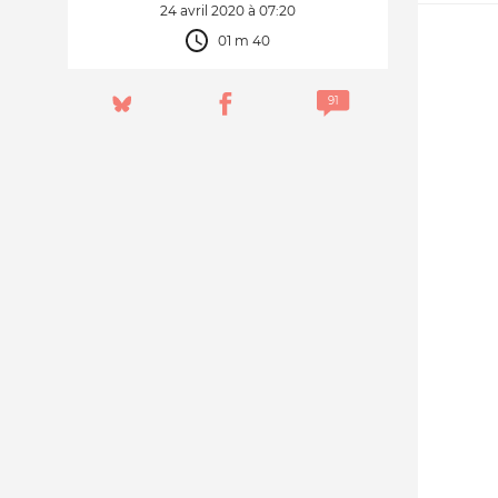
24 avril 2020 à 07:20
01 m 40
Nos autres projets