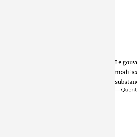
Le gouve
modifica
substanc
— Quenti