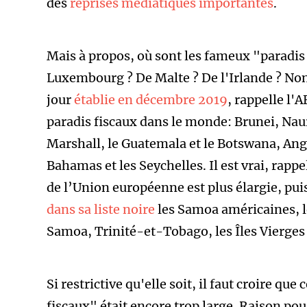
des
reprises médiatiques importantes
.
Mais à propos, où sont les fameux "paradis
Luxembourg ? De Malte ? De l'Irlande ? No
jour
établie en décembre 2019
, rappelle l'
paradis fiscaux dans le monde: Brunei, Naur
Marshall, le Guatemala et le Botswana, Angui
Bahamas et les Seychelles.
Il est vrai, rapp
de l’Union européenne est plus élargie, pu
dans sa liste noire
les Samoa américaines, l
Samoa, Trinité-et-Tobago, les Îles Vierges
Si restrictive qu'elle soit, il faut croire que
fiscaux" était encore trop large. Raison pou