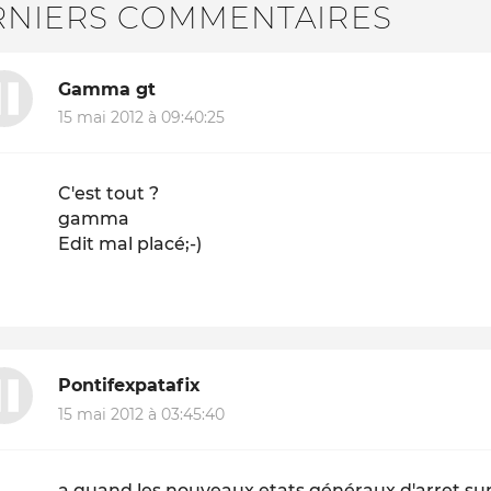
RNIERS COMMENTAIRES
Gamma gt
15 mai 2012 à 09:40:25
C'est tout ?
gamma
Edit mal placé;-)
Pontifexpatafix
15 mai 2012 à 03:45:40
a quand les nouveaux etats généraux d'arret su