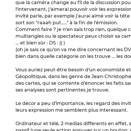
que la caméra change au fil de la discussion po
l'intervenant, j'aimerai pouvoir voir les expressi
invité parle, par exemple j'aurai aimé voir la tête
sort son "raaah put....." à la fin de l'émission.
Comment faire ? je n'en sais trop rien, quelqu
multiangles ou le spectateur peux choisir sa camér
... et bien sûr : DS : )) )
(oh je sais ce qu'on va me dire concernant les DVD
bien dans quelle catégorie on les trouve ... les 
Vous auriez peut-être besoin d'un economiste et 
Géopolitique, dans les genre de Jean-Christophe
des cartes, qui se contente d'énoncer les faits sa
ses analyses sont pertinentes je trouve.
Le décor a peu d'importance, les regard des inv
leurs expression me semblent plus interessant.
Ordinateur et télé, 2 medias différents en effet, 
passif (une seule action appuyer sur un bouton, v