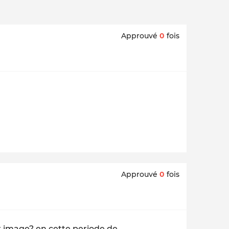
Approuvé
0
fois
Approuvé
0
fois
r image? en cette periode de