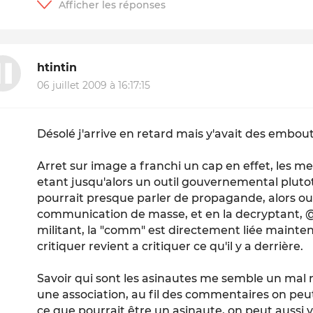
htintin
06 juillet 2009 à 16:17:15
Désolé j'arrive en retard mais y'avait des embou
Arret sur image a franchi un cap en effet, les 
etant jusqu'alors un outil gouvernemental pluto
pourrait presque parler de propagande, alors ou
communication de masse, et en la decryptant, @s
militant, la "comm" est directement liée maintena
critiquer revient a critiquer ce qu'il y a derrière.
Savoir qui sont les asinautes me semble un mal 
une association, au fil des commentaires on peut
ce que pourrait être un asinaute, on peut aussi v