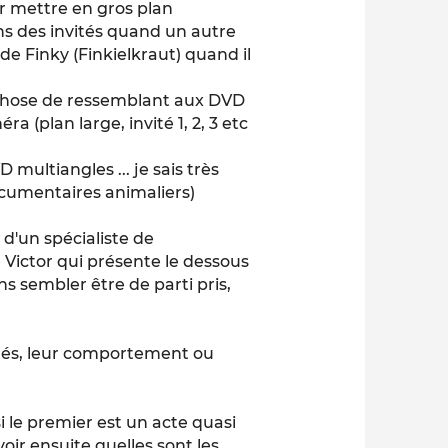
ur mettre en gros plan
ons des invités quand un autre
 de Finky (Finkielkraut) quand il
e chose de ressemblant aux DVD
a (plan large, invité 1, 2, 3 etc
 multiangles ... je sais très
documentaires animaliers)
d'un spécialiste de
 Victor qui présente le dessous
ns sembler être de parti pris,
ités, leur comportement ou
si le premier est un acte quasi
oir ensuite quelles sont les