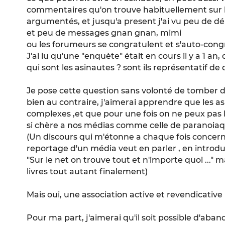
commentaires qu'on trouve habituellement sur le 
argumentés, et jusqu'a present j'ai vu peu de dé
et peu de messages gnan gnan, mimi
ou les forumeurs se congratulent et s'auto-congr
J'ai lu qu'une "enquète" était en cours il y a 1 an, q
qui sont les asinautes ? sont ils représentatif d
Je pose cette question sans volonté de tomber
bien au contraire, j'aimerai apprendre que les as
complexes ,et que pour une fois on ne peux pas 
si chère a nos médias comme celle de paranoiaq
(Un discours qui m'étonne a chaque fois concern
reportage d'un média veut en parler , en introd
"Sur le net on trouve tout et n'importe quoi ..." m
livres tout autant finalement)
Mais oui, une association active et revendicative
Pour ma part, j'aimerai qu'il soit possible d'aban