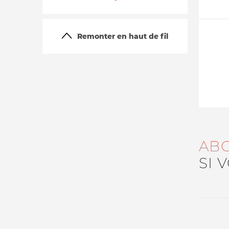
Remonter en haut de fil
La vie du site
AB
SI 