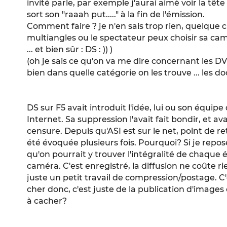
invité parle, par exemple j'aurai aimé voir la tête
sort son "raaah put....." à la fin de l'émission.
Comment faire ? je n'en sais trop rien, quelqu
multiangles ou le spectateur peux choisir sa camér
... et bien sûr : DS : )) )
(oh je sais ce qu'on va me dire concernant les DVD
bien dans quelle catégorie on les trouve ... les 
DS sur F5 avait introduit l'idée, lui ou son équipe
Internet. Sa suppression l'avait fait bondir, et 
censure. Depuis qu'ASI est sur le net, point de re
été évoquée plusieurs fois. Pourquoi? Si je repose
qu'on pourrait y trouver l'intégralité de chaque
caméra. C'est enregistré, la diffusion ne coûte r
juste un petit travail de compression/postage. C
cher donc, c'est juste de la publication d'images 
à cacher?