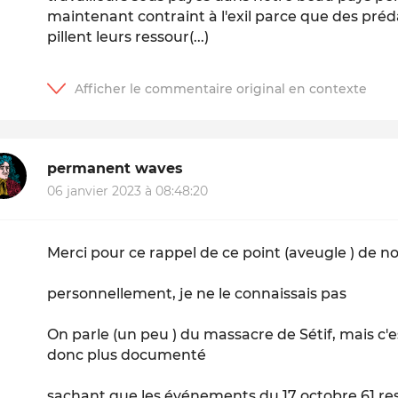
maintenant contraint à l'exil parce que des pré
pillent leurs ressour(...)
permanent waves
06 janvier 2023 à 08:48:20
Merci pour ce rappel de ce point (aveugle ) de no
personnellement, je ne le connaissais pas
On parle (un peu ) du massacre de Sétif, mais c'es
donc plus documenté
sachant que les événements du 17 octobre 61 rest