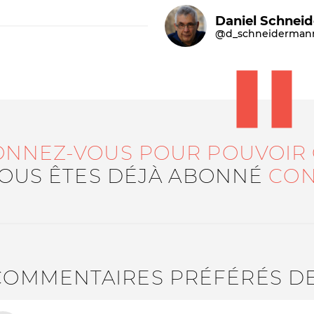
Daniel Schnei
@d_schneiderman
ONNEZ-VOUS POUR POUVOIR
Le médiateur
L'équipe
VOUS ÊTES DÉJÀ ABONNÉ
CON
COMMENTAIRES PRÉFÉRÉS D