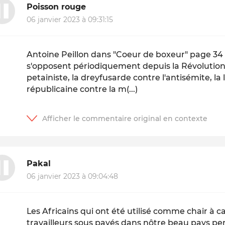
Poisson rouge
06 janvier 2023 à 09:31:15
Antoine Peillon dans "Coeur de boxeur" page 34 " 
s'opposent périodiquement depuis la Révolution :
petainiste, la dreyfusarde contre l'antisémite, la l
républicaine contre la m(...)
Pakal
06 janvier 2023 à 09:04:48
Les Africains qui ont été utilisé comme chair à 
travailleurs sous payés dans nôtre beau pays pen