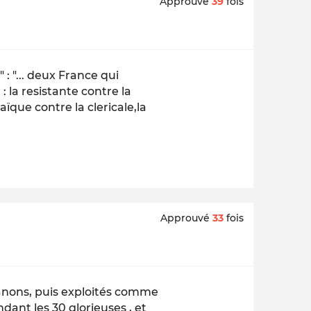
Approuvé
39
fois
: "... deux France qui
 la resistante contre la
aïque contre la clericale,la
Approuvé
33
fois
canons, puis exploités comme
dant les 30 glorieuses , et