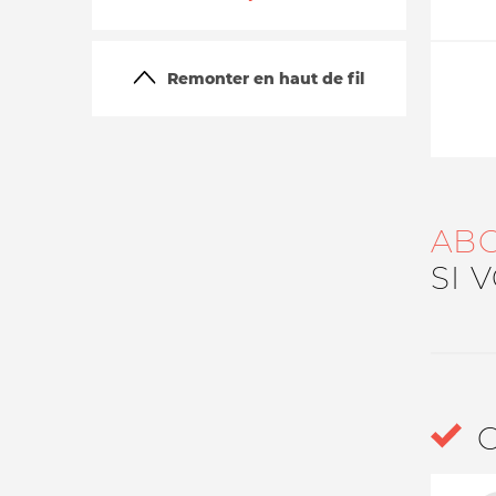
Remonter en haut de fil
AB
La vie du site
SI 