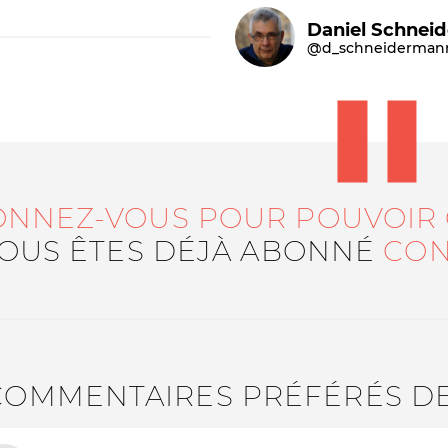
Daniel Schnei
@d_schneiderman
ONNEZ-VOUS POUR POUVOIR
Le médiateur
L'équipe
VOUS ÊTES DÉJÀ ABONNÉ
CON
COMMENTAIRES PRÉFÉRÉS D