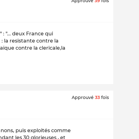
Approuvé
39
fois
: "... deux France qui
 la resistante contre la
aïque contre la clericale,la
Approuvé
33
fois
canons, puis exploités comme
dant les 30 glorieuses , et