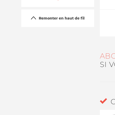
Remonter en haut de fil
AB
La vie du site
SI 