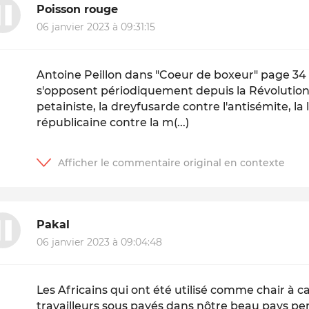
Poisson rouge
06 janvier 2023 à 09:31:15
Antoine Peillon dans "Coeur de boxeur" page 34 " 
s'opposent périodiquement depuis la Révolution :
petainiste, la dreyfusarde contre l'antisémite, la l
républicaine contre la m(...)
Pakal
06 janvier 2023 à 09:04:48
Les Africains qui ont été utilisé comme chair à 
travailleurs sous payés dans nôtre beau pays pen