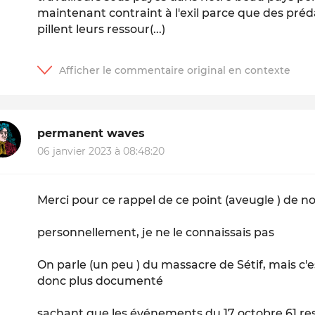
maintenant contraint à l'exil parce que des pré
pillent leurs ressour(...)
permanent waves
06 janvier 2023 à 08:48:20
Merci pour ce rappel de ce point (aveugle ) de no
personnellement, je ne le connaissais pas
On parle (un peu ) du massacre de Sétif, mais c'es
donc plus documenté
sachant que les événements du 17 octobre 61 rest