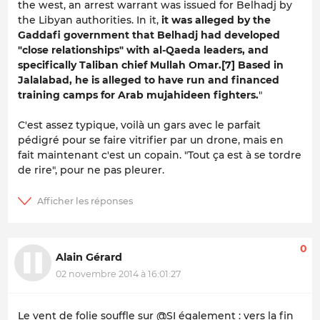
the west, an arrest warrant was issued for Belhadj by
the Libyan authorities. In it,
it was alleged by the
Gaddafi government that Belhadj had developed
"close relationships" with al-Qaeda leaders, and
specifically Taliban chief Mullah Omar.[7] Based in
Jalalabad, he is alleged to have run and financed
training camps for Arab mujahideen fighters.
"
C'est assez typique, voilà un gars avec le parfait
pédigré pour se faire vitrifier par un drone, mais en
fait maintenant c'est un copain. "Tout ça est à se tordre
de rire", pour ne pas pleurer.
0
Alain Gérard
02 novembre 2014 à 16:01:27
Le vent de folie souffle sur @SI également : vers la fin