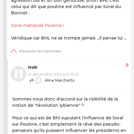
agression oui et un bon génocide, sinon BHL c'est
celui qui dit que poutine est influencé par Soral du
Bonnet :
Soral manipule Poutine !
Véridique car BHL ne se trompe jamais ...Il pense lui ...
0
troir
21 décembre 2014 à 12:10:12
Aline Marchetto
Sommes nous donc d'accord sur la risibilité de la
notion de "révolution lybienne" ?
Pour ce qui est de Bhl suputant l'influence de Soral
sur Poutine, c'est simplement le rêve des pseudo-
penseurs qu'ils puissent influencer les presidents en