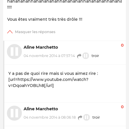
hahahahahhahahahahahhahahahahhahahahahhahahaha
!!!!
Vous êtes vraiment très très drôle !!!
0
Aline Marchetto
04 novembre 2014 à 07:57:14
troir
Y a pas de quoi rire mais si vous aimez rire :
[url=https://www.youtube.com/watch?
v=DqoahYOBLh8[/url]
0
Aline Marchetto
04 novembre 2014 à 08:06:18
troir