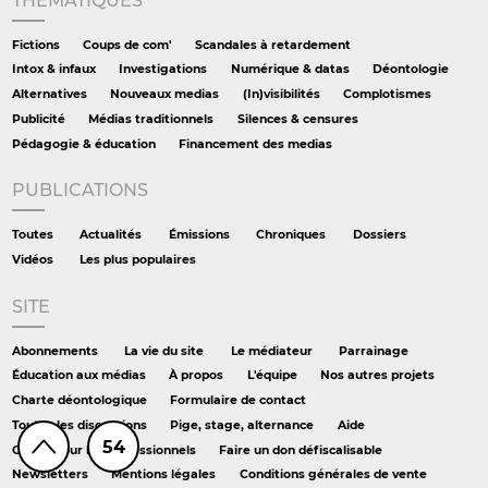
THÉMATIQUES
Fictions
Coups de com'
Scandales à retardement
Intox & infaux
Investigations
Numérique & datas
Déontologie
Alternatives
Nouveaux medias
(In)visibilités
Complotismes
Publicité
Médias traditionnels
Silences & censures
Pédagogie & éducation
Financement des medias
PUBLICATIONS
Toutes
Actualités
Émissions
Chroniques
Dossiers
Vidéos
Les plus populaires
SITE
Abonnements
La vie du site
Le médiateur
Parrainage
Éducation aux médias
À propos
L'équipe
Nos autres projets
Charte déontologique
Formulaire de contact
Toutes les discussions
Pige, stage, alternance
Aide
54
Offres pour les professionnels
Faire un don défiscalisable
Newsletters
Mentions légales
Conditions générales de vente