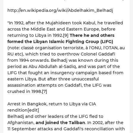
http://en.wikipedia.org/wiki/Abdelhakim_Belhadj
"In 1992, after the Mujahideen took Kabul, he travelled
across the Middle East and Eastern Europe, before
returning to Libya in 1992.[9]
There he and others
formed the Libyan Islamic Fighting Group (LIFG)
(note: classé organisation terroriste, à l'ONU, l'OTAN, au
RU etc), which tried to overthrow Colonel Gaddafi
from 1994 onwards. Belhadj was known during this
period as Abu Abdullah al-Sadiq, and was part of the
LIFG that fought an insurgency campaign based from
eastern Libya. But after three unsuccessful
assassination attempts on Gaddafi, the LIFG was
crushed in 1998.[7]
Arrest in Bangkok, return to Libya via CIA
rendition[edit]
Belhadj and other leaders of the LIFG fled to
Afghanistan,
and joined the Taliban
. In 2002, after the
11 September attacks and Gaddafi's reconciliation with