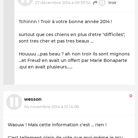
27 décembre 2014 à 09:39:54
troir
Tchinnn ! Troir à votre bonne année 2014 !
surtout que ces chiens en plus d'etre "difficiles",
sont tres cher et pas tres beaux ...
Houuuu ...pas beau ? ah non troir ils sont mignons
...et Freud en avait un offert par Marie Bonaparte
.qui en avait plusieurs......
0
wesson
04 novembre 2014 à 01:14:08
Waouw ! Mais cette information c'est ... rien !
C'est tellement plein de vide que moi-même je m'y