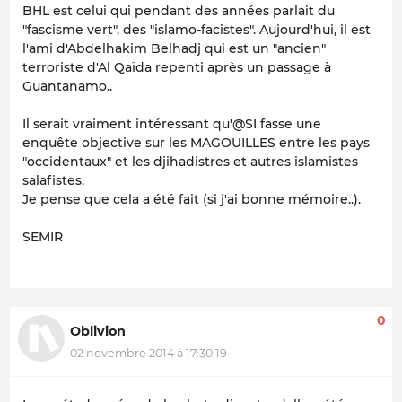
BHL est celui qui pendant des années parlait du
"fascisme vert", des "islamo-facistes". Aujourd'hui, il est
l'ami d'Abdelhakim Belhadj qui est un "ancien"
terroriste d'Al Qaïda repenti après un passage à
Guantanamo..
Il serait vraiment intéressant qu'@SI fasse une
enquête objective sur les MAGOUILLES entre les pays
"occidentaux" et les djihadistres et autres islamistes
salafistes.
Je pense que cela a été fait (si j'ai bonne mémoire..).
SEMIR
0
Oblivion
02 novembre 2014 à 17:30:19