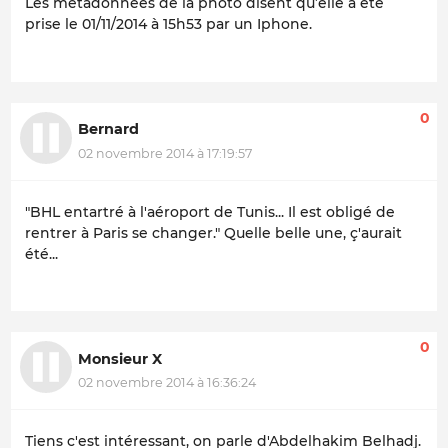
Les métadonnées de la photo disent qu’elle a été
prise le 01/11/2014 à 15h53 par un Iphone.
0
Bernard
02 novembre 2014 à 17:19:57
"BHL entartré à l'aéroport de Tunis... Il est obligé de
rentrer à Paris se changer." Quelle belle une, ç'aurait
été...
0
Monsieur X
02 novembre 2014 à 16:36:24
Tiens c'est intéressant, on parle d'Abdelhakim Belhadj.